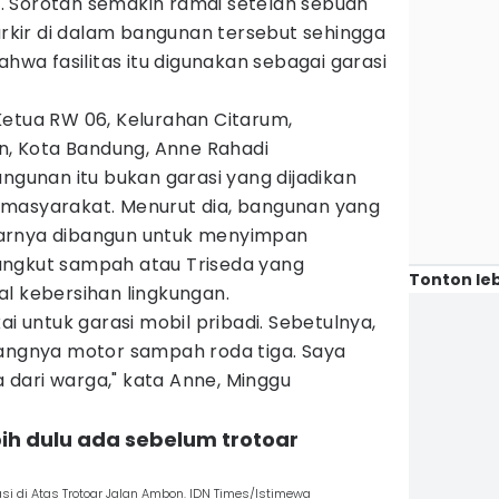
al. Sorotan semakin ramai setelah sebuah
parkir di dalam bangunan tersebut sehingga
a fasilitas itu digunakan sebagai garasi
Ketua RW 06, Kelurahan Citarum,
 Kota Bandung, Anne Rahadi
unan itu bukan garasi yang dijadikan
 masyarakat. Menurut dia, bangunan yang
arnya dibangun untuk menyimpan
angkut sampah atau Triseda yang
Tonton leb
l kebersihan lingkungan.
ai untuk garasi mobil pribadi. Sebetulnya,
dangnya motor sampah roda tiga. Saya
dari warga," kata Anne, Minggu
bih dulu ada sebelum trotoar
si di Atas Trotoar Jalan Ambon. IDN Times/Istimewa