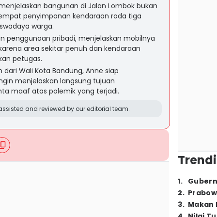
menjelaskan bangunan di Jalan Lombok bukan
n tempat penyimpanan kendaraan roda tiga
 swadaya warga.
 penggunaan pribadi, menjelaskan mobilnya
karena area sekitar penuh dan kendaraan
kan petugas.
dari Wali Kota Bandung, Anne siap
ngin menjelaskan langsung tujuan
 maaf atas polemik yang terjadi.
ssisted and reviewed by our editorial team.
Trendi
1
.
Gubern
2
.
Prabow
3
.
Makan B
4
.
Nilai T