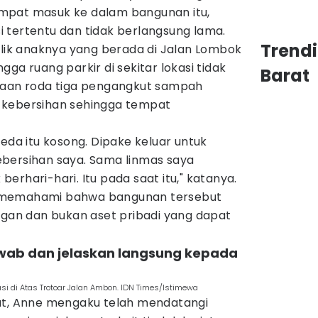
mpat masuk ke dalam bangunan itu,
 tertentu dan tidak berlangsung lama.
Trend
ilik anaknya yang berada di Jalan Lombok
ga ruang parkir di sekitar lokasi tidak
Barat
raan roda tiga pengangkut sampah
 kebersihan sehingga tempat
seda itu kosong. Dipake keluar untuk
bersihan saya. Sama linmas saya
k berhari-hari. Itu pada saat itu," katanya.
 memahami bahwa bangunan tersebut
ngan dan bukan aset pribadi yang dapat
awab dan jelaskan langsung kepada
si di Atas Trotoar Jalan Ambon. IDN Times/Istimewa
at, Anne mengaku telah mendatangi