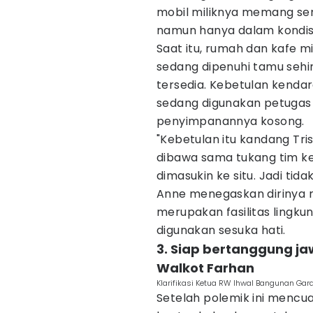
mobil miliknya memang se
namun hanya dalam kondisi
Saat itu, rumah dan kafe m
sedang dipenuhi tamu sehing
tersedia. Kebetulan kenda
sedang digunakan petugas
penyimpanannya kosong.
"Kebetulan itu kandang Tri
dibawa sama tukang tim ke
dimasukin ke situ. Jadi tida
Anne menegaskan dirinya
merupakan fasilitas lingku
digunakan sesuka hati.
3. Siap bertanggung j
Walkot Farhan
Klarifikasi Ketua RW Ihwal Bangunan Gara
Setelah polemik ini mencu