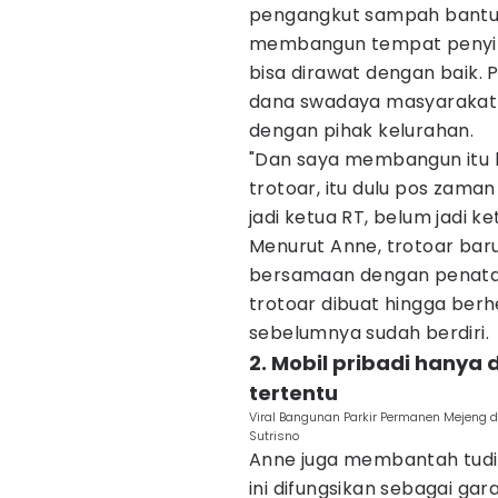
pengangkut sampah bantuan
membangun tempat penyimp
bisa dirawat dengan baik
dana swadaya masyarakat s
dengan pihak kelurahan.
"Dan saya membangun itu bu
trotoar, itu dulu pos zam
jadi ketua RT, belum jadi ke
Menurut Anne, trotoar bar
bersamaan dengan penataa
trotoar dibuat hingga berh
sebelumnya sudah berdiri.
2. Mobil pribadi hanya
tertentu
Viral Bangunan Parkir Permanen Mejeng d
Sutrisno
Anne juga membantah tud
ini difungsikan sebagai ga