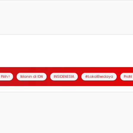
Pilih !
Iklanin di IDN
INSIDENESIA
#LokalBerdaya
Profi