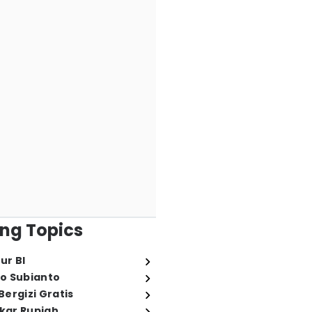
ng Topics
ur BI
o Subianto
ergizi Gratis
ukar Rupiah