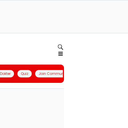
l Dokter
Quiz
Join Community