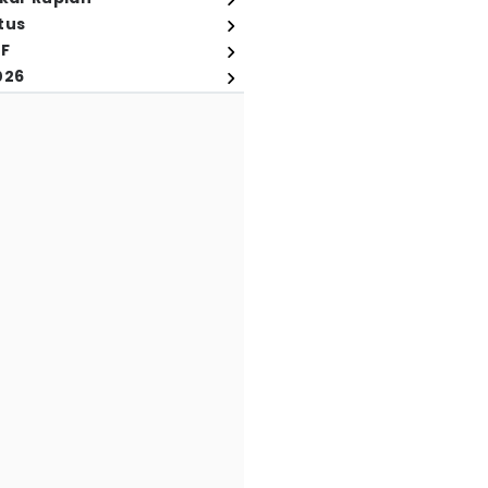
tus
FF
026