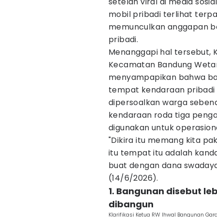
setelah viral di media sosi
mobil pribadi terlihat ter
memunculkan anggapan bahw
pribadi.
Menanggapi hal tersebut, 
Kecamatan Bandung Wetan,
menyampapikan bahwa bang
tempat kendaraan pribadi
dipersoalkan warga seben
kendaraan roda tiga peng
digunakan untuk operasiona
"Dikira itu memang kita pak
itu tempat itu adalah kan
buat dengan dana swadaya 
(14/6/2026).
1. Bangunan disebut le
dibangun
Klarifikasi Ketua RW Ihwal Bangunan Gara