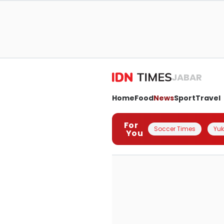
JABAR
Home
Food
News
Sport
Travel
For
Soccer Times
Yuk 
You