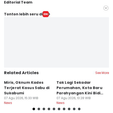
Editorial Team
Editor
Tonton lebih seru di
Galih Persiana
Editor
Azzis Zulkhairil
Related Articles
See More
Miris, Oknum Kades
Tak Lagi Sekadar
K
Terjerat Kasus Sabu di
Perumahan, Kota Baru
N
Sukabumi
Parahyangan Kini Bidik
d
07 Agu 2026, 15:33 WIB
Wisatawan
07 Agu 2026, 13:28 WIB
D
07
News
News
Ne