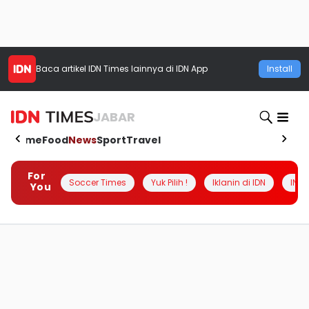
Baca artikel
IDN Times
lainnya di IDN App
Install
JABAR
Home
Food
News
Sport
Travel
For
Soccer Times
Yuk Pilih !
Iklanin di IDN
INSI
You