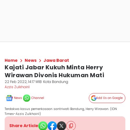
Home
News
Jawa Barat
Kajati Jabar Kukuh Minta Herry
Wirawan Divonis Hukuman Mati
22 Feb 2022, 14:17 WIB
Kota Bandung
Azzis Zulkhairil
News
Channel
Add Us on Google
Terdakwa kasus pemerkosaan santriwati Bandung, Herry Wirawan. (IDN
Times-Azzis Zulkhairil)
Share Article