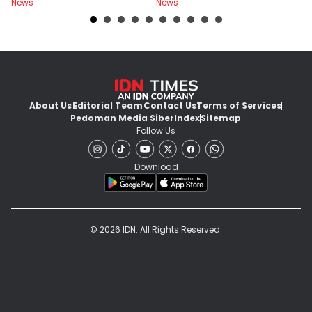
News
News
Ne
About Us
Editorial Team
Contact Us
Terms of Services
Pedoman Media Siber
Index
Sitemap
Follow Us
Download
© 2026 IDN. All Rights Reserved.