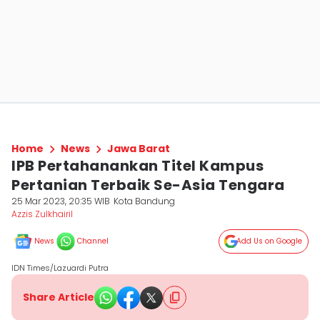
Home
News
Jawa Barat
IPB Pertahanankan Titel Kampus
Pertanian Terbaik Se-Asia Tengara
25 Mar 2023, 20:35 WIB
Kota Bandung
Azzis Zulkhairil
News
Channel
Add Us on Google
IDN Times/Lazuardi Putra
Share Article