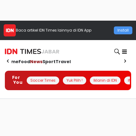
Baca artikel
IDN Times
lainnya di IDN App
Install
JABAR
Home
Food
News
Sport
Travel
For
Soccer Times
Yuk Pilih !
Iklanin di IDN
INSI
You