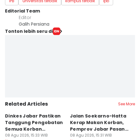
IPB
universitas terbaik
kampus terbaik
ipb
Editorial Team
Editor
Galih Persiana
Tonton lebih seru di
Related Articles
See More
Dinkes Jabar Pastikan
Jalan Soekarno-Hatta
De
Tanggung Pengobatan
Kerap Makan Korban,
P
Semua Korban
Pemprov Jabar Pasang
B
Kekerasan dan Begal
08 Agu 2026, 15:33 WIB
PJU-JPO
08 Agu 2026, 15:31 WIB
D
08