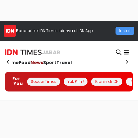
Baca artikel
IDN Times
lainnya di IDN App
Install
JABAR
Home
Food
News
Sport
Travel
For
Soccer Times
Yuk Pilih !
Iklanin di IDN
INSI
You