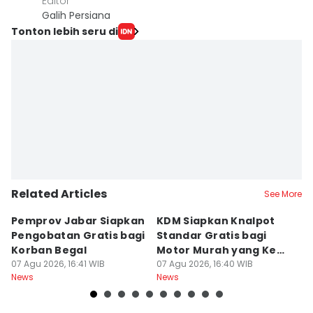
Editor
Galih Persiana
Tonton lebih seru di
Related Articles
See More
Pemprov Jabar Siapkan
KDM Siapkan Knalpot
A
Pengobatan Gratis bagi
Standar Gratis bagi
S
Korban Begal
Motor Murah yang Kena
P
07 Agu 2026, 16:41 WIB
Razia
07 Agu 2026, 16:40 WIB
G
07
News
News
Ne
P