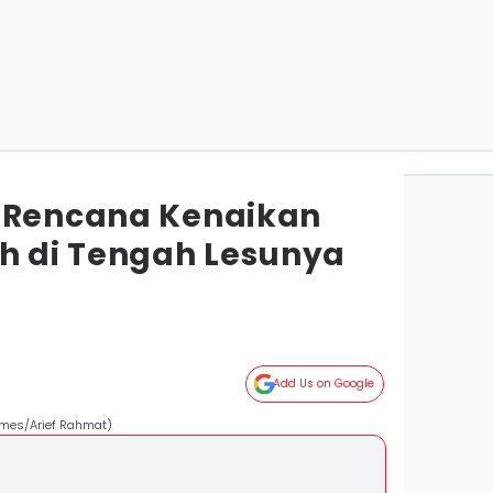
 Rencana Kenaikan
ah di Tengah Lesunya
Add Us on Google
imes/Arief Rahmat)