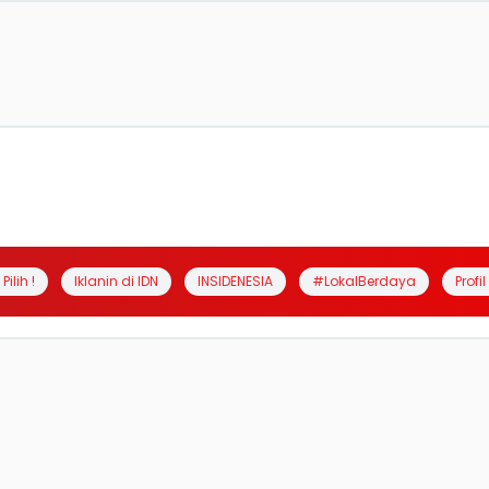
Pilih !
Iklanin di IDN
INSIDENESIA
#LokalBerdaya
Profi