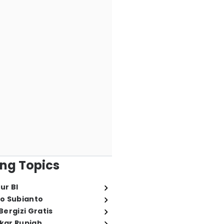
ng Topics
ur BI
o Subianto
ergizi Gratis
ukar Rupiah