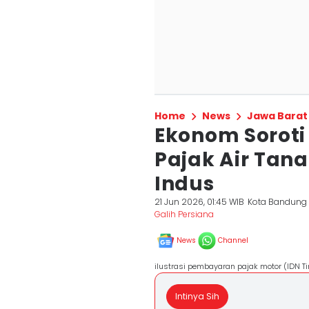
Home
News
Jawa Barat
Ekonom Soroti
Pajak Air Tan
Indus
21 Jun 2026, 01:45 WIB
Kota Bandung
Galih Persiana
News
Channel
ilustrasi pembayaran pajak motor (IDN T
Intinya Sih