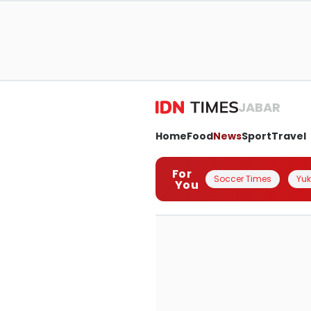
JABAR
Home
Food
News
Sport
Travel
For
Soccer Times
Yuk 
You