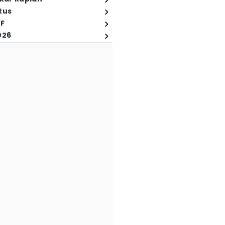
tus
FF
026