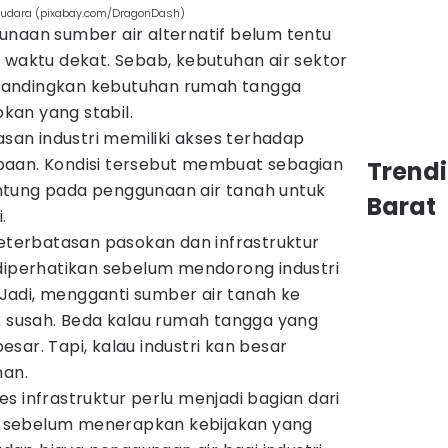
ri udara (pixabay.com/DragonDash)
unaan sumber air alternatif belum tentu
 waktu dekat. Sebab, kebutuhan air sektor
dibandingkan kebutuhan rumah tangga
an yang stabil.
asan industri memiliki akses terhadap
rpipaan. Kondisi tersebut membuat sebagian
Trend
ntung pada penggunaan air tanah untuk
Barat
.
erbatasan pasokan dan infrastruktur
 diperhatikan sebelum mendorong industri
 “Jadi, mengganti sumber air tanah ke
ak susah. Beda kalau rumah tangga yang
sar. Tapi, kalau industri kan besar
man.
s infrastruktur perlu menjadi bagian dari
 sebelum menerapkan kebijakan yang