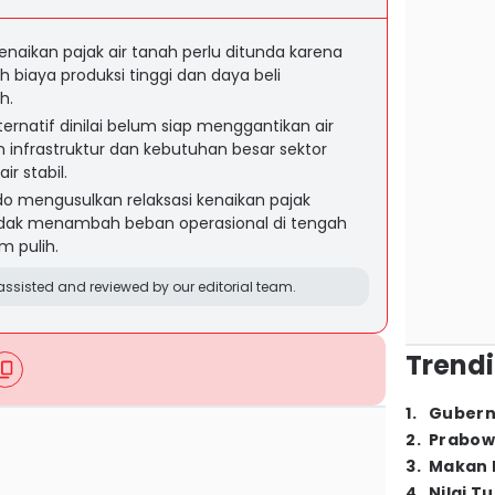
naikan pajak air tanah perlu ditunda karena
h biaya produksi tinggi dan daya beli
h.
rnatif dinilai belum siap menggantikan air
 infrastruktur dan kebutuhan besar sektor
ir stabil.
do mengusulkan relaksasi kenaikan pajak
tidak menambah beban operasional di tengah
m pulih.
ssisted and reviewed by our editorial team.
Trendi
1
.
Gubern
2
.
Prabow
3
.
Makan B
4
.
Nilai T