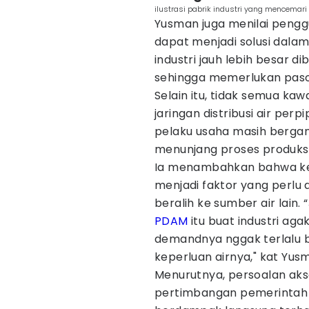
ilustrasi pabrik industri yang mencema
Yusman juga menilai pengg
dapat menjadi solusi dalam
industri jauh lebih besar 
sehingga memerlukan pasok
Selain itu, tidak semua kaw
jaringan distribusi air pe
pelaku usaha masih berga
menunjang proses produksi
Ia menambahkan bahwa ket
menjadi faktor yang perlu
beralih ke sumber air lain.
PDAM
itu buat industri ag
demandnya nggak terlalu be
keperluan airnya," kat Yus
Menurutnya, persoalan akse
pertimbangan pemerintah