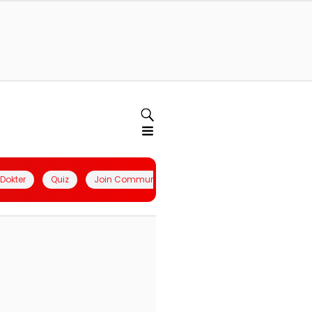
l Dokter
Quiz
Join Community