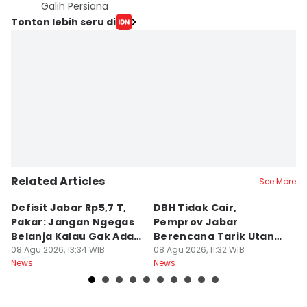
Galih Persiana
Tonton lebih seru di
Related Articles
See More
Defisit Jabar Rp5,7 T,
DBH Tidak Cair,
L
Pakar: Jangan Ngegas
Pemprov Jabar
A
Belanja Kalau Gak Ada
Berencana Tarik Utang
S
Duit
08 Agu 2026, 13:34 WIB
Rp3,4 Triliun
08 Agu 2026, 11:32 WIB
P
08
News
News
Ne
H