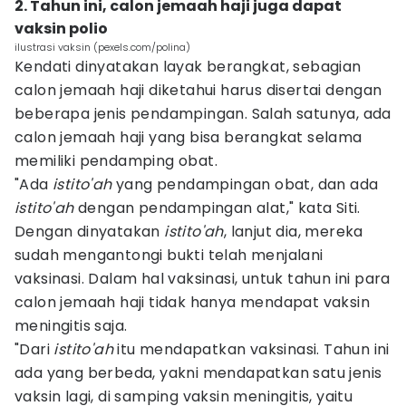
2. Tahun ini, calon jemaah haji juga dapat
vaksin polio
ilustrasi vaksin (pexels.com/polina)
Kendati dinyatakan layak berangkat, sebagian
calon jemaah haji diketahui harus disertai dengan
beberapa jenis pendampingan. Salah satunya, ada
calon jemaah haji yang bisa berangkat selama
memiliki pendamping obat.
"Ada
istito'ah
yang pendampingan obat, dan ada
istito'ah
dengan pendampingan alat," kata Siti.
Dengan dinyatakan
istito'ah
, lanjut dia, mereka
sudah mengantongi bukti telah menjalani
vaksinasi. Dalam hal vaksinasi, untuk tahun ini para
calon jemaah haji tidak hanya mendapat vaksin
meningitis saja.
"Dari
istito'ah
itu mendapatkan vaksinasi. Tahun ini
ada yang berbeda, yakni mendapatkan satu jenis
vaksin lagi, di samping vaksin meningitis, yaitu