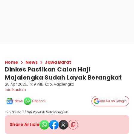
Home
News
Jawa Barat
Dinkes Pastikan Calon Haji
Majalengka Sudah Layak Berangkat
28 Apr 2025, 14:19 WIB
Kab. Majalengka
Inin Nastain
News
Channel
Add Us on Google
Inin Nastain/ Siti Romlah Setiawangsih
Share Article