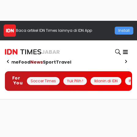
Baca artikel
IDN Times
lainnya di IDN App
Install
JABAR
Home
Food
News
Sport
Travel
For
Soccer Times
Yuk Pilih !
Iklanin di IDN
INSI
You