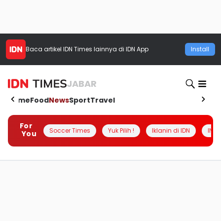
Baca artikel
IDN Times
lainnya di IDN App
Install
JABAR
Home
Food
News
Sport
Travel
For
Soccer Times
Yuk Pilih !
Iklanin di IDN
INSI
You