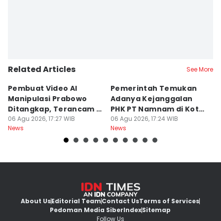
Related Articles
See More
Pembuat Video AI
Pemerintah Temukan
Wa
Manipulasi Prabowo
Adanya Kejanggalan
D
Ditangkap, Terancam 12
PHK PT Namnam di Kota
S
Tahun Bui
06 Agu 2026, 17:27 WIB
Cimahi
06 Agu 2026, 17:24 WIB
06
News
News
Ne
About Us
Editorial Team
Contact Us
Terms of Services
Pedoman Media Siber
Index
Sitemap
Follow Us