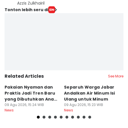
Azzis Zulkhairil
Tonton lebih seru di
Related Articles
See More
Pakaian Nyaman dan
Separuh Warga Jabar
L
Praktis Jadi Tren Baru
Andalkan Air Minum Isi
C
yang Dibutuhkan Anak
Ulang untuk Minum
J
Muda
09 Agu 2026, 15:24 WIB
09 Agu 2026, 15:23 WIB
L
09
News
News
Ne