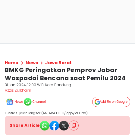
Home
News
Jawa Barat
BMKG Peringatkan Pemprov Jabar
Waspadai Bencana saat Pemilu 2024
31 Jan 2024, 12:00 WIB
Kota Bandung
Azzis Zulkhairil
News
Channel
Add Us on Google
Ilustrasi jalan longsor (ANTARA FOTO/Iggoy el Fitra)
Share Article