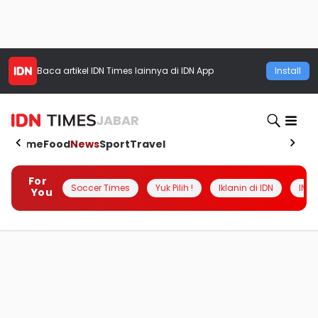
Baca artikel
IDN Times
lainnya di IDN App
Install
JABAR
Home
Food
News
Sport
Travel
For
Soccer Times
Yuk Pilih !
Iklanin di IDN
INSI
You