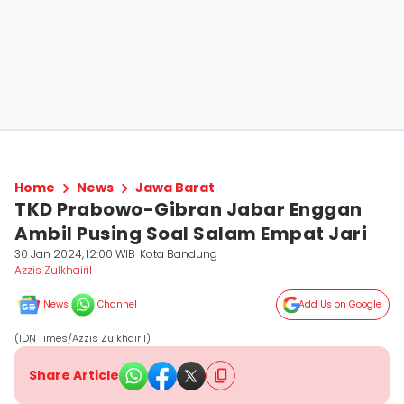
Home
News
Jawa Barat
TKD Prabowo-Gibran Jabar Enggan
Ambil Pusing Soal Salam Empat Jari
30 Jan 2024, 12:00 WIB
Kota Bandung
Azzis Zulkhairil
News
Channel
Add Us on Google
(IDN Times/Azzis Zulkhairil)
Share Article