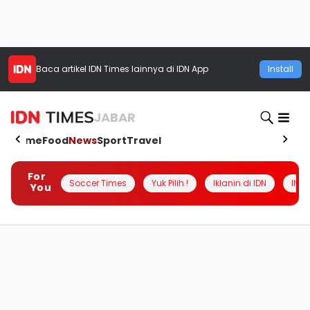
Baca artikel
IDN Times
lainnya di IDN App
Install
JABAR
Home
Food
News
Sport
Travel
For
Soccer Times
Yuk Pilih !
Iklanin di IDN
INSI
You