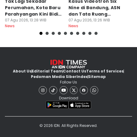
Tak Lagi Sekadar
Kasus Videotron Six
K
Perumahan, Kota Baru
Nine di Bandung, ASN
M
Parahyangan Kini Bidik
dan Tata Ruang
G
Wisatawan
07 Agu 2026, 13:28 WIB
Diperiksa
07 Agu 2026, 13:26 WIB
07
News
News
Ne
About Us
Editorial Team
Contact Us
Terms of Services
Pedoman Media Siber
Index
Sitemap
Follow Us
Download
© 2026 IDN. All Rights Reserved.