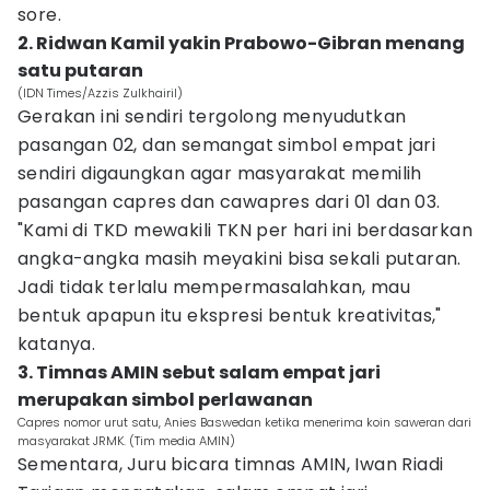
sore.
2. Ridwan Kamil yakin Prabowo-Gibran menang
satu putaran
(IDN Times/Azzis Zulkhairil)
Gerakan ini sendiri tergolong menyudutkan
pasangan 02, dan semangat simbol empat jari
sendiri digaungkan agar masyarakat memilih
pasangan capres dan cawapres dari 01 dan 03.
"Kami di TKD mewakili TKN per hari ini berdasarkan
angka-angka masih meyakini bisa sekali putaran.
Jadi tidak terlalu mempermasalahkan, mau
bentuk apapun itu ekspresi bentuk kreativitas,"
katanya.
3. Timnas AMIN sebut salam empat jari
merupakan simbol perlawanan
Capres nomor urut satu, Anies Baswedan ketika menerima koin saweran dari
masyarakat JRMK. (Tim media AMIN)
Sementara, Juru bicara timnas AMIN, Iwan Riadi