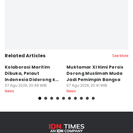
Related Articles
See More
Kolaborasi Maritim
Muktamar XI Himi Persis
5
Dibuka, Pelaut
Dorong Muslimah Muda
B
Indonesia Didorong ke
Jadi Pemimpin Bangsa
y
Pasar Global
07 Agu 2026, 20:49 WIB
07 Agu 2026, 20:41 WIB
07
News
News
Ne