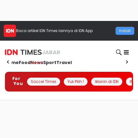
Baca artikel
IDN Times
lainnya di IDN App
Install
JABAR
Home
Food
News
Sport
Travel
For
Soccer Times
Yuk Pilih !
Iklanin di IDN
INSI
You