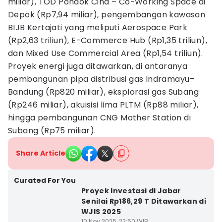
miliar), TOD Pondok Cina – Co-Working Space di
Depok (Rp7,94 miliar), pengembangan kawasan
BIJB Kertajati yang meliputi Aerospace Park
(Rp2,63 triliun), E-Commerce Hub (Rp1,35 triliun),
dan Mixed Use Commercial Area (Rp1,54 triliun).
Proyek energi juga ditawarkan, di antaranya
pembangunan pipa distribusi gas Indramayu–
Bandung (Rp820 miliar), eksplorasi gas Subang
(Rp246 miliar), akuisisi lima PLTM (Rp88 miliar),
hingga pembangunan CNG Mother Station di
Subang (Rp75 miliar).
Share Article
Curated For You
Proyek Investasi di Jabar
Senilai Rp186,29 T Ditawarkan di
WJIS 2025
10 Nov 2025, 22:50 WIB