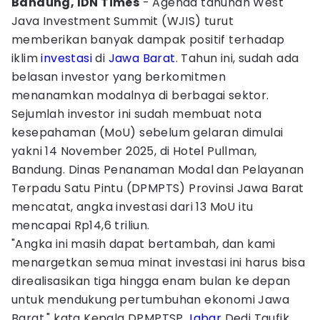
Bandung, IDN Times
- Agenda tahunan West
Java Investment Summit (WJIS) turut
memberikan banyak dampak positif terhadap
iklim
investasi
di
Jawa Barat
. Tahun ini, sudah ada
belasan investor yang berkomitmen
menanamkan modalnya di berbagai sektor.
Sejumlah investor ini sudah membuat nota
kesepahaman (MoU) sebelum gelaran dimulai
yakni 14 November 2025, di Hotel Pullman,
Bandung. Dinas Penanaman Modal dan Pelayanan
Terpadu Satu Pintu (DPMPTS) Provinsi Jawa Barat
mencatat, angka investasi dari 13 MoU itu
mencapai Rp14,6 triliun.
"Angka ini masih dapat bertambah, dan kami
menargetkan semua minat investasi ini harus bisa
direalisasikan tiga hingga enam bulan ke depan
untuk mendukung pertumbuhan ekonomi Jawa
Barat," kata Kepala DPMPTSP
Jabar
Dedi Taufik,