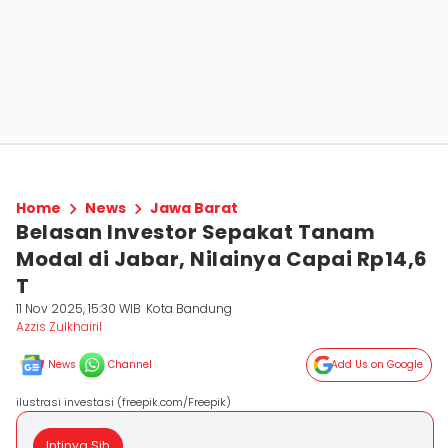
Home
News
Jawa Barat
Belasan Investor Sepakat Tanam
Modal di Jabar, Nilainya Capai Rp14,6
T
11 Nov 2025, 15:30 WIB
Kota Bandung
Azzis Zulkhairil
News
Channel
Add Us on Google
ilustrasi investasi (freepik.com/Freepik)
Intinya Sih