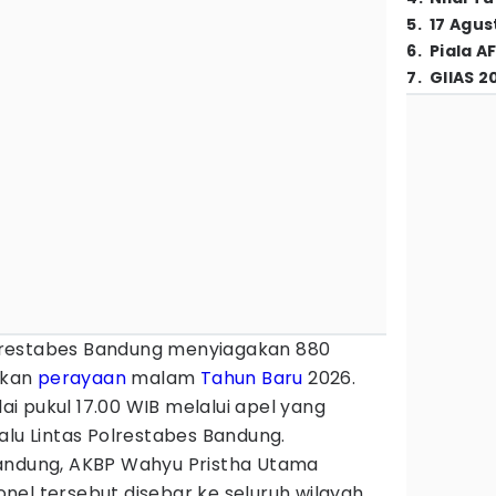
5
.
17 Agus
6
.
Piala A
7
.
GIIAS 2
restabes Bandung menyiagakan 880
nkan
perayaan
malam
Tahun Baru
2026.
i pukul 17.00 WIB melalui apel yang
alu Lintas Polrestabes Bandung.
Bandung, AKBP Wahyu Pristha Utama
nel tersebut disebar ke seluruh wilayah