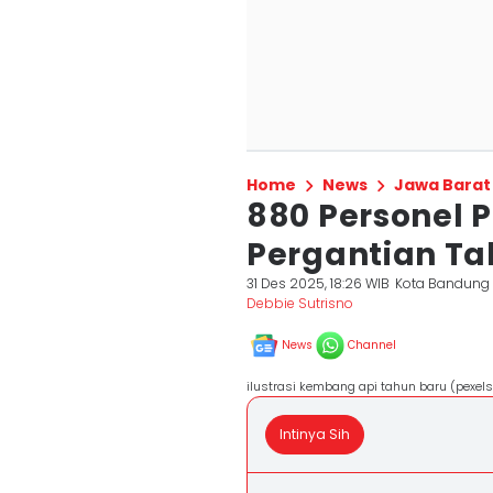
Home
News
Jawa Barat
880 Personel P
Pergantian Ta
31 Des 2025, 18:26 WIB
Kota Bandung
Debbie Sutrisno
News
Channel
ilustrasi kembang api tahun baru (pexel
Intinya Sih