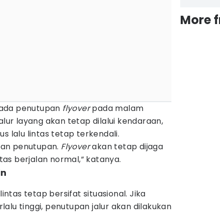
More 
 ada penutupan
flyover
pada malam
alur layang akan tetap dilalui kendaraan,
s lalu lintas tetap terkendali.
ukan penutupan.
Flyover
akan tetap dijaga
ntas berjalan normal,” katanya.
in
lintas tetap bersifat situasional. Jika
alu tinggi, penutupan jalur akan dilakukan