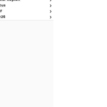
tus
FF
026