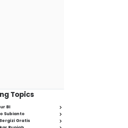
ng Topics
ur BI
o Subianto
ergizi Gratis
ukar Rupiah