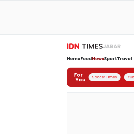
JABAR
Home
Food
News
Sport
Travel
For
Soccer Times
Yuk 
You