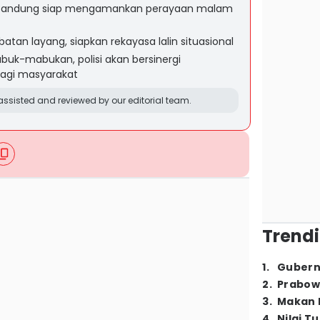
s Bandung siap mengamankan perayaan malam
tan layang, siapkan rekayasa lalin situasional
uk-mabukan, polisi akan bersinergi
agi masyarakat
ssisted and reviewed by our editorial team.
Trendi
1
.
Gubern
2
.
Prabow
3
.
Makan B
4
.
Nilai T