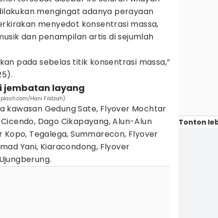
 dilakukan mengingat adanya perayaan
erkirakan menyedot konsentrasi massa,
musik dan penampilan artis di sejumlah
an pada sebelas titik konsentrasi massa,”
25).
di jembatan layang
splash.com/Hani Fildzah)
anya kawasan Gedung Sate, Flyover Mochtar
Cicendo, Dago Cikapayang, Alun-Alun
Tonton leb
r Kopo, Tegalega, Summarecon, Flyover
mad Yani, Kiaracondong, Flyover
n Ujungberung.