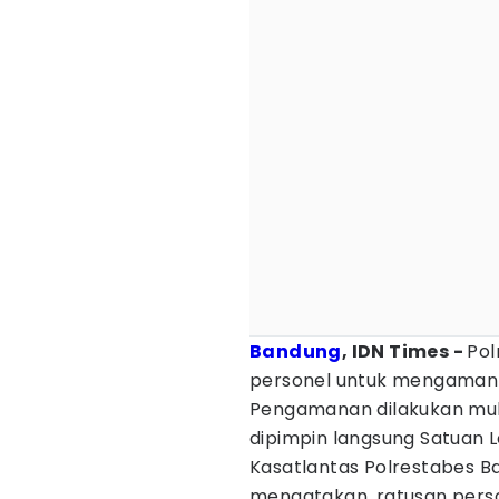
Bandung
, IDN Times -
Pol
personel untuk mengama
Pengamanan dilakukan mula
dipimpin langsung Satuan L
Kasatlantas Polrestabes 
mengatakan, ratusan perso