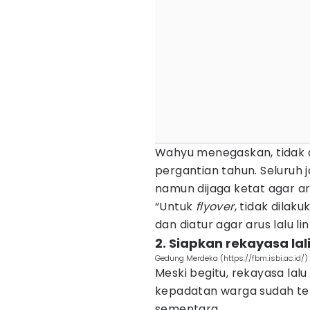
Wahyu menegaskan, tidak
pergantian tahun. Seluruh j
namun dijaga ketat agar aru
“Untuk
flyover
, tidak dilak
dan diatur agar arus lalu li
2. Siapkan rekayasa lal
Gedung Merdeka (https://fbm.isbi.ac.id/)
Meski begitu, rekayasa lalu 
kepadatan warga sudah terl
sementara.