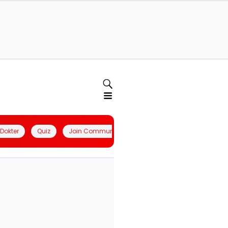
l Dokter
Quiz
Join Community