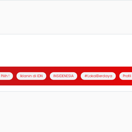
Pilih !
Iklanin di IDN
INSIDENESIA
#LokalBerdaya
Profi