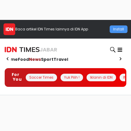
Baca artikel
IDN Times
lainnya di IDN App
Install
JABAR
Home
Food
News
Sport
Travel
For
Soccer Times
Yuk Pilih !
Iklanin di IDN
INSI
You