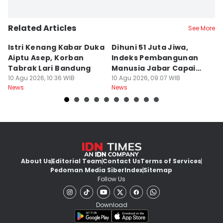
Related Articles
See More
Istri Kenang Kabar Duka
Dihuni 51 Juta Jiwa,
D
Aiptu Asep, Korban
Indeks Pembangunan
Sa
Tabrak Lari Bandung
Manusia Jabar Capai
B
10 Agu 2026, 10:36 WIB
75,90 Poin
10 Agu 2026, 09:07 WIB
P
10
News
News
Ne
About Us
Editorial Team
Contact Us
Terms of Services
Pedoman Media Siber
Index
Sitemap
Follow Us
Download