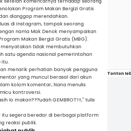
blik setelah komentarnya terhadap seorang
nolakan Program Makan Bergizi Gratis
al dan dianggap merendahkan.
luas di Instagram, tampak seorang
dengan nama Mak Denok menyampaikan
Program Makan Bergizi Gratis (MBG).
 ia menyatakan tidak membutuhkan
ah satu agenda nasional pemerintahan
itu.
an menarik perhatian banyak pengguna
Tonton leb
omentar yang muncul berasal dari akun
alam kolom komentar, Nana menulis
icu kontroversi.
sih lo makan???udah GEMBROT!!!," tulis
itu segera beredar di berbagai platform
 reaksi publik.
pejabat publik