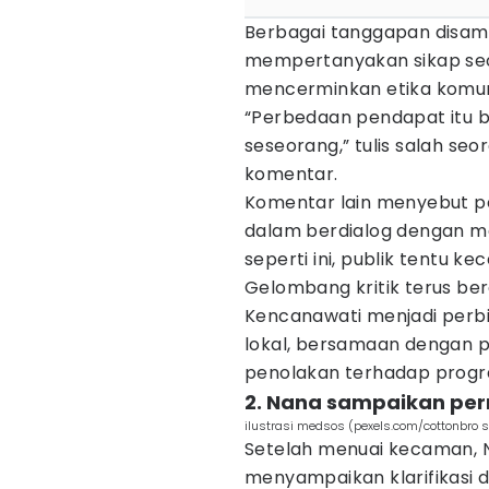
Berbagai tanggapan disam
mempertanyakan sikap seor
mencerminkan etika komuni
“Perbedaan pendapat itu bi
seseorang,” tulis salah s
komentar.
Komentar lain menyebut p
dalam berdialog dengan ma
seperti ini, publik tentu kec
Gelombang kritik terus ber
Kencanawati menjadi perbi
lokal, bersamaan dengan 
penolakan terhadap prog
2. Nana sampaikan p
ilustrasi medsos (pexels.com/cottonbro s
Setelah menuai kecaman, 
menyampaikan klarifikasi