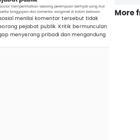
osial memperlihatkan seorang perempuan berhijab yang ikut
More 
ertai tanggapan dan komentar warganet di kolom balasan.
osial menilai komentar tersebut tidak
orang pejabat publik. Kritik bermunculan
ggap menyerang pribadi dan mengandung