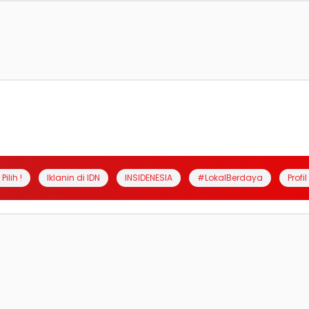
Pilih !
Iklanin di IDN
INSIDENESIA
#LokalBerdaya
Profi