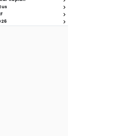
tus
FF
026