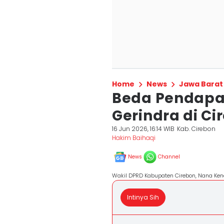
Home
News
Jawa Barat
Beda Pendapat 
Gerindra di Cir
16 Jun 2026, 16:14 WIB
Kab. Cirebon
Hakim Baihaqi
News
Channel
Wakil DPRD Kabupaten Cirebon, Nana Ke
Intinya Sih