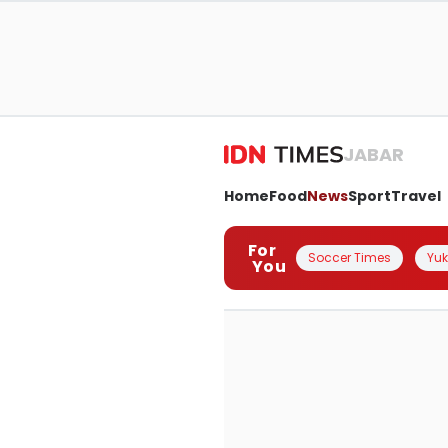
JABAR
Home
Food
News
Sport
Travel
For
Soccer Times
Yuk 
You