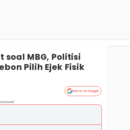
soal MBG, Politisi
ebon Pilih Ejek Fisik
Add Us on Google
ncanawati