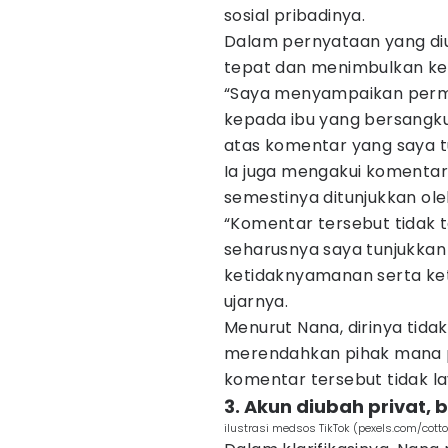
sosial pribadinya.
Dalam pernyataan yang di
tepat dan menimbulkan ke
“Saya menyampaikan perm
kepada ibu yang bersangku
atas komentar yang saya tul
Ia juga mengakui komentar
semestinya ditunjukkan ole
“Komentar tersebut tidak 
seharusnya saya tunjukka
ketidaknyamanan serta ket
ujarnya.
Menurut Nana, dirinya tid
merendahkan pihak mana pu
komentar tersebut tidak l
3. Akun diubah privat,
ilustrasi medsos TikTok (pexels.com/cott