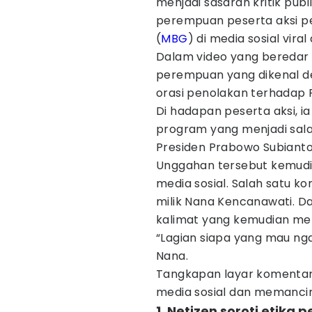
menjadi sasaran kritik pu
perempuan peserta aksi pe
(
MBG
) di media sosial vir
Dalam video yang beredar 
perempuan yang dikenal 
orasi penolakan terhadap 
Di hadapan peserta aksi,
program yang menjadi sal
Presiden Prabowo Subianto 
Unggahan tersebut kemudi
media sosial. Salah satu k
milik Nana Kencanawati. D
kalimat yang kemudian mem
“Lagian siapa yang mau nga
Nana.
Tangkapan layar komentar 
media sosial dan memancing
1. Netizen soroti etika 