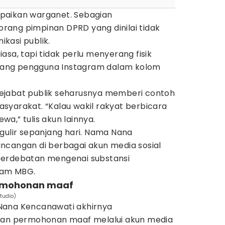
paikan warganet. Sebagian
ang pimpinan DPRD yang dinilai tidak
kasi publik.
asa, tapi tidak perlu menyerang fisik
eorang pengguna Instagram dalam kolom
ejabat publik seharusnya memberi contoh
syarakat. “Kalau wakil rakyat berbicara
ewa,” tulis akun lainnya.
gulir sepanjang hari. Nama Nana
ncangan di berbagai akun media sosial
perdebatan mengenai substansi
ram MBG.
ermohonan maaf
tudio)
Nana Kencanawati akhirnya
 dan permohonan maaf melalui akun media