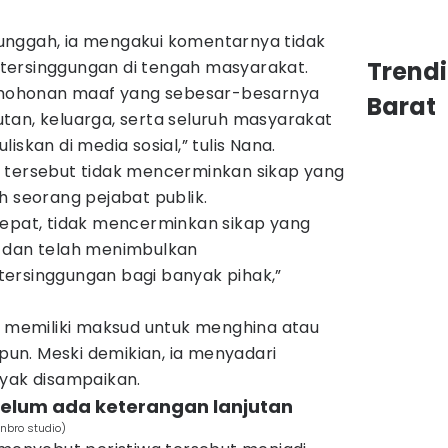
unggah, ia mengakui komentarnya tidak
Trend
tersinggungan di tengah masyarakat.
ohonan maaf yang sebesar-besarnya
Barat
tan, keluarga, serta seluruh masyarakat
iskan di media sosial,” tulis Nana.
 tersebut tidak mencerminkan sikap yang
h seorang pejabat publik.
tepat, tidak mencerminkan sikap yang
n dan telah menimbulkan
ersinggungan bagi banyak pihak,”
ak memiliki maksud untuk menghina atau
n. Meski demikian, ia menyadari
ayak disampaikan.
 belum ada keterangan lanjutan
onbro studio)