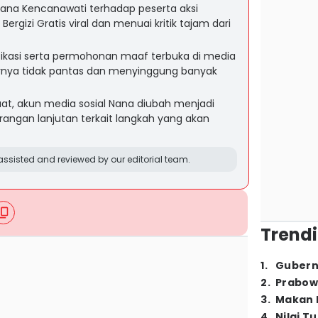
na Kencanawati terhadap peserta aksi
rgizi Gratis viral dan menuai kritik tajam dari
ikasi serta permohonan maaf terbuka di media
rnya tidak pantas dan menyinggung banyak
at, akun media sosial Nana diubah menjadi
rangan lanjutan terkait langkah yang akan
ssisted and reviewed by our editorial team.
Trendi
1
.
Gubern
2
.
Prabow
3
.
Makan B
4
.
Nilai T