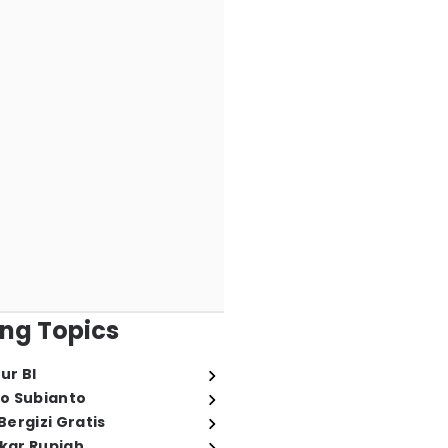
ng Topics
ur BI
o Subianto
ergizi Gratis
ukar Rupiah