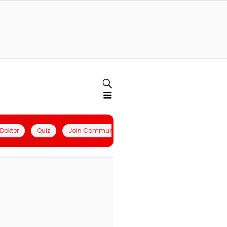
l Dokter
Quiz
Join Community