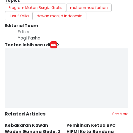
Topics
Program Makan Bergizi Gratis
muhammad farhan
Jusuf Kalla
dewan masjid indonesia
Editorial Team
Editor
Yogi Pasha
Tonton lebih seru di
Related Articles
See More
Kebakaran Kawah
Pemilihan Ketua BPC
T
Wadon Gunung Gede, 2
HIPMI Kota Bandung
J