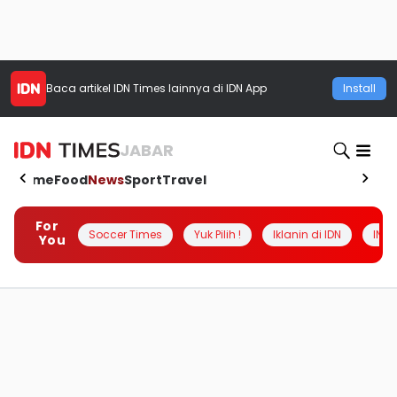
Baca artikel
IDN Times
lainnya di IDN App
Install
JABAR
Home
Food
News
Sport
Travel
For
Soccer Times
Yuk Pilih !
Iklanin di IDN
INSI
You