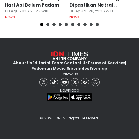
Hari Api Belum Padam
Dipastikan Netral
S
08 Agu 2026, 23:25 WIB
Tanpa Tekanan
08 Agu 2026, 22:26 WIB
M
08
News
News
Ne
About Us
Editorial Team
Contact Us
Terms of Services
Pedoman Media Siber
Index
Sitemap
Follow Us
Download
© 2026 IDN. All Rights Reserved.