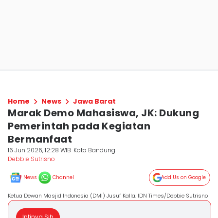
Home
News
Jawa Barat
Marak Demo Mahasiswa, JK: Dukung
Pemerintah pada Kegiatan
Bermanfaat
16 Jun 2026, 12:28 WIB
Kota Bandung
Debbie Sutrisno
News
Channel
Add Us on Google
Ketua Dewan Masjid Indonesia (DMI) Jusuf Kalla. IDN Times/Debbie Sutrisno
Intinya Sih