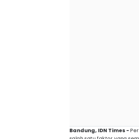
Bandung, IDN Times -
Pe
salah satu faktor yang se