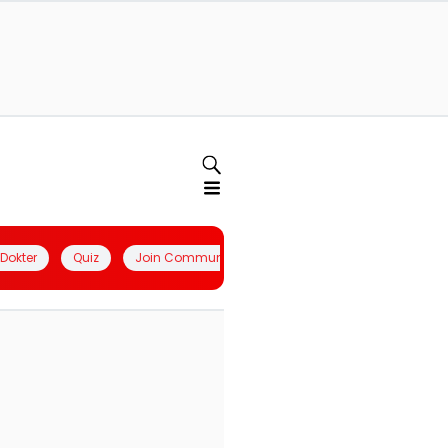
l Dokter
Quiz
Join Community