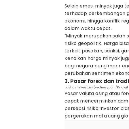
Selain emas, minyak juga t
terhadap perkembangan ge
ekonomi, hingga konflik r
dalam waktu cepat.
"Minyak merupakan salah sa
risiko geopolitik. Harga b
terkait pasokan, sanksi, ga
Kenaikan harga minyak jug
bagi negara pengimpor ene
perubahan sentimen ekono
3. Pasar forex dan tra
ilustrasi investasi (vecteezy.com/Perawi
Pasar valuta asing atau for
cepat mencerminkan damp
persepsi risiko investor b
pergerakan mata uang glo