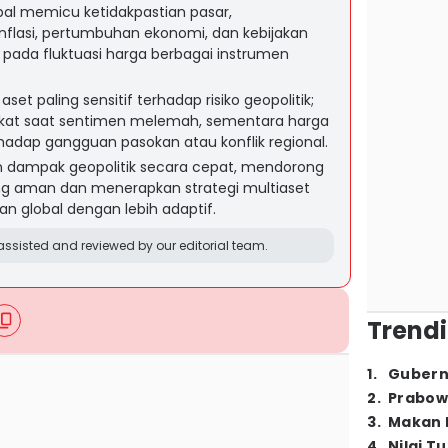
bal memicu ketidakpastian pasar,
nflasi, pertumbuhan ekonomi, dan kebijakan
ada fluktuasi harga berbagai instrumen
et paling sensitif terhadap risiko geopolitik;
at saat sentimen melemah, sementara harga
hadap gangguan pasokan atau konflik regional.
 dampak geopolitik secara cepat, mendorong
ang aman dan menerapkan strategi multiaset
 global dengan lebih adaptif.
ssisted and reviewed by our editorial team.
Trendi
1
.
Gubern
2
.
Prabow
3
.
Makan B
4
.
Nilai T