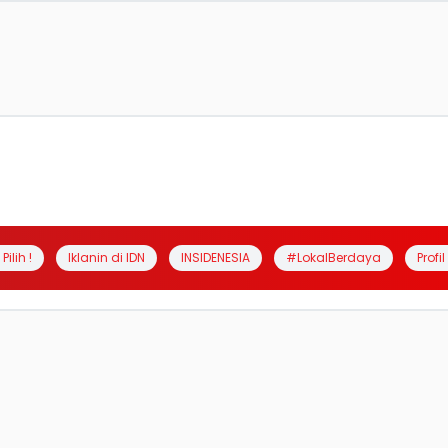
Pilih !
Iklanin di IDN
INSIDENESIA
#LokalBerdaya
Profi