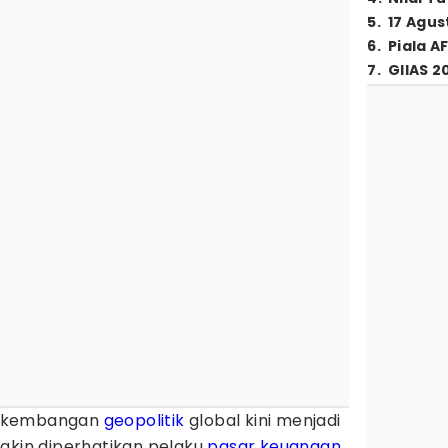
5
.
17 Agus
6
.
Piala A
7
.
GIIAS 2
rkembangan
geopolitik
global kini menjadi
makin diperhatikan pelaku
pasar keuangan
.