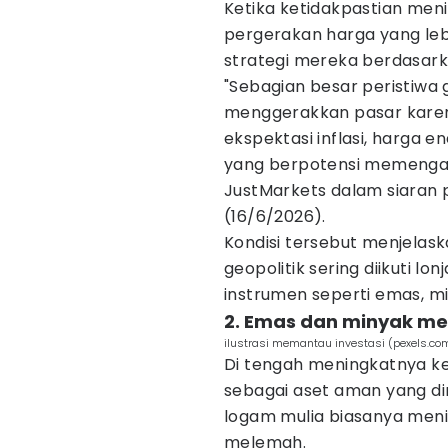
Ketika ketidakpastian men
pergerakan harga yang lebi
strategi mereka berdasark
"Sebagian besar peristiwa 
menggerakkan pasar kare
ekspektasi inflasi, harga e
yang berpotensi memengaru
JustMarkets dalam siaran p
(16/6/2026).
Kondisi tersebut menjela
geopolitik sering diikuti l
instrumen seperti emas, mi
2. Emas dan minyak men
ilustrasi memantau investasi (pexels.c
Di tengah meningkatnya ke
sebagai aset aman yang di
logam mulia biasanya menin
melemah.