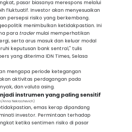
ingkat, pasar biasanya merespons melalui
h fluktuatif. Investor akan menyesuaikan
an persepsi risiko yang berkembang.
geopolitik menimbulkan ketidakpastian. Ini
na para
trader
mulai memperhatikan
nergi, serta arus masuk dan keluar modal
hi keputusan bank sentral," tulis
ers yang diterima IDN Times, Selasa
skan mengapa periode ketegangan
onjakan aktivitas perdagangan pada
nyak, dan valuta asing.
jadi instrumen yang paling sensitif
om/Anna Nekrashevich)
tidakpastian, emas kerap dipandang
minati investor. Permintaan terhadap
gkat ketika sentimen risiko di pasar