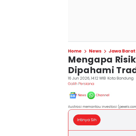
Home
News
Jawa Barat
Mengapa Risiko
Dipahami Tra
16 Jun 2026, 14:12 WIB
Kota Bandung
Galih Persiana
News
Channel
ilustrasi memantau investasi (pexels.c
Intinya Sih