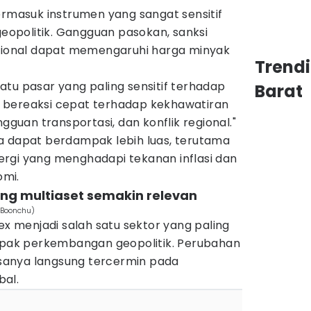
ermasuk instrumen yang sangat sensitif
opolitik. Gangguan pasokan, sanksi
egional dapat memengaruhi harga minyak
Trend
tu pasar yang paling sensitif terhadap
Barat
isa bereaksi cepat terhadap kekhawatiran
ngguan transportasi, dan konflik regional."
a dapat berdampak lebih luas, terutama
rgi yang menghadapi tekanan inflasi dan
mi.
ding multiaset semakin relevan
t Boonchu)
ex menjadi salah satu sektor yang paling
ak perkembangan geopolitik. Perubahan
iasanya langsung tercermin pada
bal.