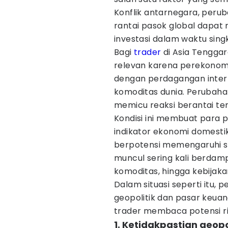
Konflik antarnegara, peru
rantai pasok global dapat
investasi dalam waktu sing
Bagi
trader
di Asia Tengga
relevan karena perekonomi
dengan perdagangan intern
komoditas dunia. Perubahan
memicu reaksi berantai te
Kondisi ini membuat para 
indikator ekonomi domesti
berpotensi memengaruhi 
muncul sering kali berda
komoditas, hingga kebijaka
Dalam situasi seperti itu
geopolitik dan pasar keu
trader membaca potensi r
1. Ketidakpastian geo