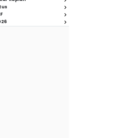
tus
FF
026