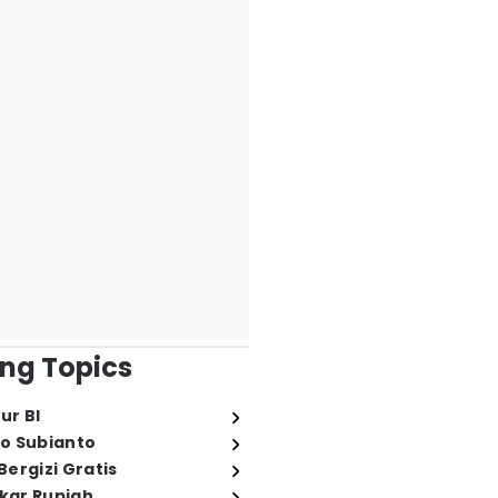
ng Topics
ur BI
o Subianto
ergizi Gratis
ukar Rupiah