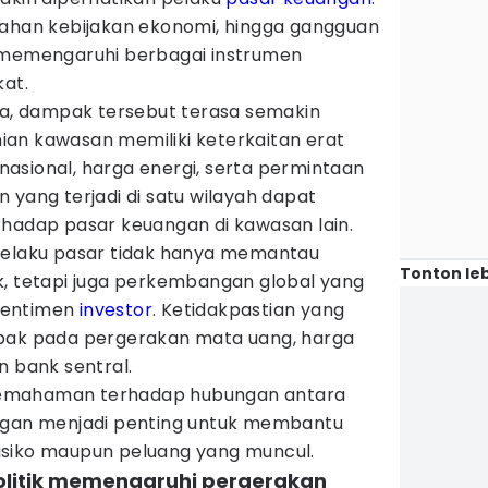
bahan kebijakan ekonomi, hingga gangguan
 memengaruhi berbagai instrumen
kat.
ra, dampak tersebut terasa semakin
an kawasan memiliki keterkaitan erat
asional, harga energi, serta permintaan
 yang terjadi di satu wilayah dapat
rhadap pasar keuangan di kawasan lain.
pelaku pasar tidak hanya memantau
Tonton leb
k, tetapi juga perkembangan global yang
sentimen
investor
. Ketidakpastian yang
mpak pada pergerakan mata uang, harga
n bank sentral.
, pemahaman terhadap hubungan antara
angan menjadi penting untuk membantu
isiko maupun peluang yang muncul.
politik memengaruhi pergerakan