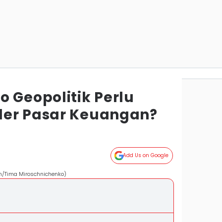
 Geopolitik Perlu
der Pasar Keuangan?
Add Us on Google
om/Tima Miroschnichenko)