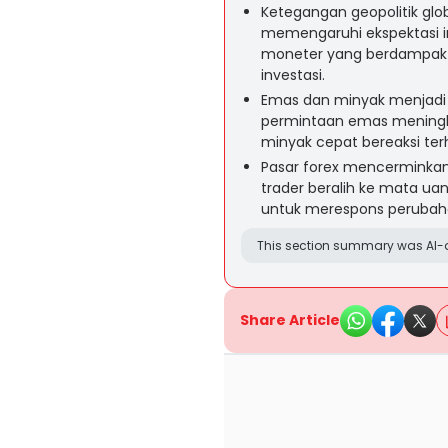
Ketegangan geopolitik glo
memengaruhi ekspektasi i
moneter yang berdampak p
investasi.
Emas dan minyak menjadi as
permintaan emas meningk
minyak cepat bereaksi ter
Pasar forex mencerminkan
trader beralih ke mata u
untuk merespons perubahan
This section summary was AI-a
Share Article