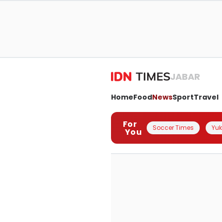
JABAR
Home
Food
News
Sport
Travel
For
Soccer Times
Yuk 
You