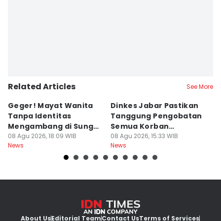
Related Articles
See More
Geger! Mayat Wanita
Dinkes Jabar Pastikan
J
Tanpa Identitas
Tanggung Pengobatan
K
Mengambang di Sungai
Semua Korban
P
Cibatu
08 Agu 2026, 18:09 WIB
Kekerasan dan Begal
08 Agu 2026, 15:33 WIB
P
08
News
News
Ne
About Us
Editorial Team
Contact Us
Terms of Services