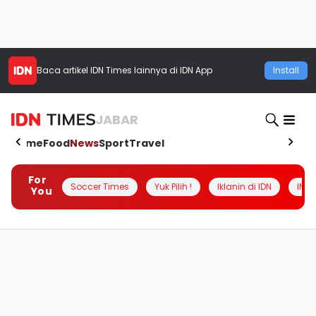
Baca artikel
IDN Times
lainnya di IDN App
Install
JABAR
Home
Food
News
Sport
Travel
For
Soccer Times
Yuk Pilih !
Iklanin di IDN
INSI
You