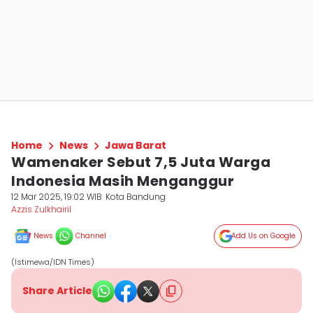
Home
News
Jawa Barat
Wamenaker Sebut 7,5 Juta Warga
Indonesia Masih Menganggur
12 Mar 2025, 19:02 WIB
Kota Bandung
Azzis Zulkhairil
News
Channel
Add Us on Google
(Istimewa/IDN Times)
Share Article