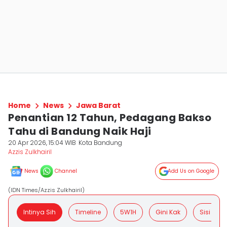
Home
News
Jawa Barat
Penantian 12 Tahun, Pedagang Bakso
Tahu di Bandung Naik Haji
20 Apr 2026, 15:04 WIB
Kota Bandung
Azzis Zulkhairil
News
Channel
Add Us on Google
(IDN Times/Azzis Zulkhairil)
Intinya Sih
Timeline
5W1H
Gini Kak
Sisi Posit