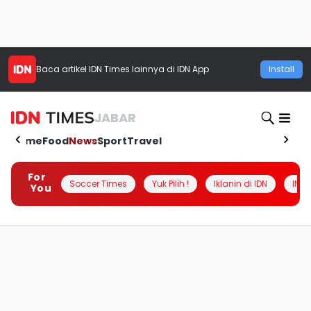
Baca artikel
IDN Times
lainnya di IDN App
Install
JABAR
Home
Food
News
Sport
Travel
For
Soccer Times
Yuk Pilih !
Iklanin di IDN
INSI
You