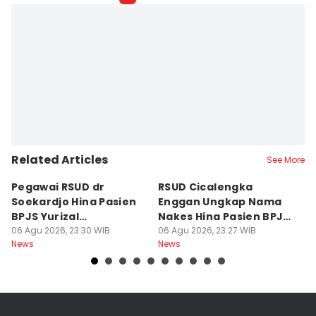
Related Articles
See More
Pegawai RSUD dr
RSUD Cicalengka
P
Soekardjo Hina Pasien
Enggan Ungkap Nama
M
BPJS Yurizal
Nakes Hina Pasien BPJS
D
Mengundurkan Diri
06 Agu 2026, 23:30 WIB
Yurizal
06 Agu 2026, 23:27 WIB
T
06
News
News
Ne