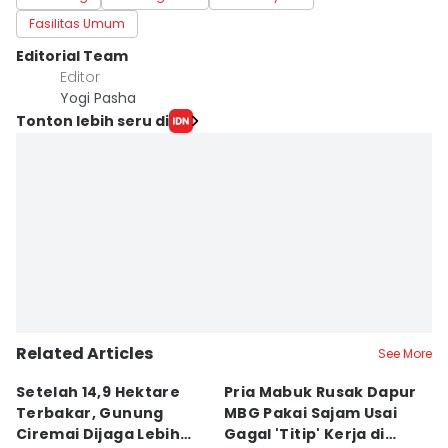
Fasilitas Umum
Editorial Team
Editor
Yogi Pasha
Tonton lebih seru di
Related Articles
See More
Setelah 14,9 Hektare
Pria Mabuk Rusak Dapur
M
Terbakar, Gunung
MBG Pakai Sajam Usai
Di
Ciremai Dijaga Lebih
Gagal 'Titip' Kerja di
D