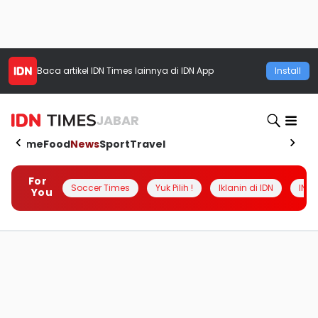
Baca artikel
IDN Times
lainnya di IDN App
Install
JABAR
Home
Food
News
Sport
Travel
For
Soccer Times
Yuk Pilih !
Iklanin di IDN
INSI
You