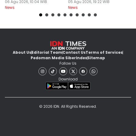
Ketat
06 Agu 2026, 10:04 WIB
Sukabumi
05 Agu 2026, 19:22 WIB
R
05
News
News
Ne
About Us
Editorial Team
Contact Us
Terms of Services
Pedoman Media Siber
Index
Sitemap
Follow Us
Download
© 2026 IDN. All Rights Reserved.