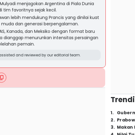
Mulyadi menjagokan Argentina di Piala Dunia
tim favoritnya sejak kecil.
awan lebih mendukung Prancis yang dinilai kuat
 muda dan generasi berpengalaman.
i AS, Kanada, dan Meksiko dengan format baru
ena dianggap menurunkan intensitas persaingan
elelahan pemain.
ssisted and reviewed by our editorial team.
Trendi
1
.
Gubern
2
.
Prabow
3
.
Makan B
4
.
Nilai T