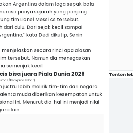
okan Argentina dalam laga sepak bola
a merasa punya sejarah yang panjang
g tim Lionel Messi cs tersebut.
 dari dulu. Dari sejak kecil sampai
rgentina," kata Dedi dikutip, Senin
 menjelaskan secara rinci apa alasan
h tim tersebut. Namun dia menegaskan
a semenjak kecil.
cis bisa juara Piala Dunia 2026
Tonton leb
Humas/Pemprov Jabar)
justru lebih melirik tim-tim dari negara
alenta muda diberikan kesempatan untuk
onal ini. Menurut dia, hal ini menjadi nilai
ara lain.