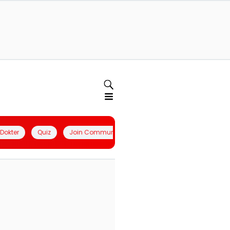
l Dokter
Quiz
Join Community