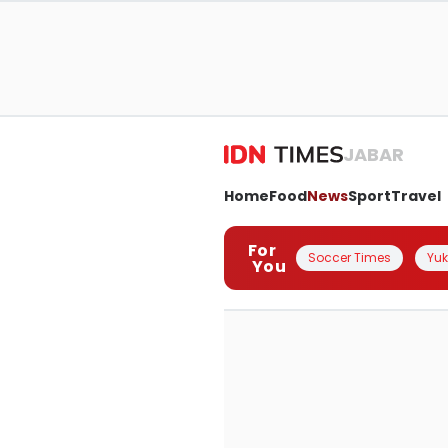
JABAR
Home
Food
News
Sport
Travel
For
Soccer Times
Yuk 
You