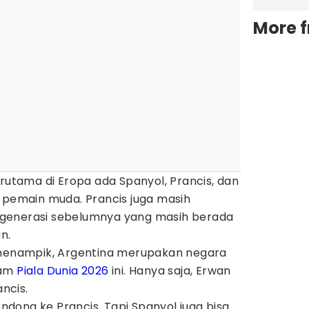
More 
erutama di Eropa ada Spanyol, Prancis, dan
t pemain muda. Prancis juga masih
generasi sebelumnya yang masih berada
n.
 menampik, Argentina merupakan negara
lam
Piala Dunia 2026
ini. Hanya saja, Erwan
ncis.
condong ke Prancis. Tapi Spanyol juga bisa