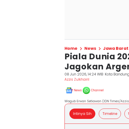
Home
News
Jawa Barat
Piala Dunia 20
Jagokan Argen
08 Jun 2026, 14:24 WIB
Kota Bandun
Azzis Zulkhairil
News
Channel
Wagub Erwan Setiawan (IDN Times/Azzis 
Intinya Sih
Timeline