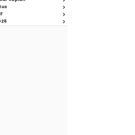
tus
FF
026