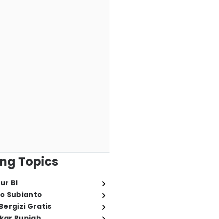
ng Topics
ur BI
o Subianto
ergizi Gratis
ukar Rupiah