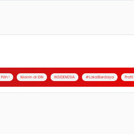
Pilih !
Iklanin di IDN
INSIDENESIA
#LokalBerdaya
Profi