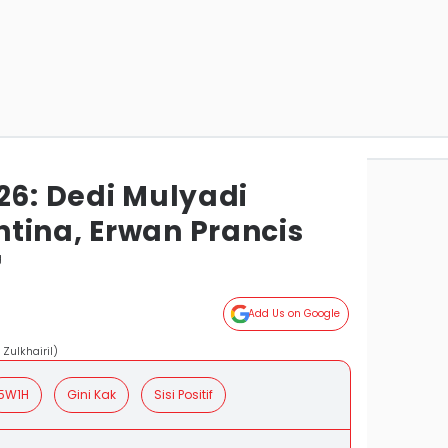
26: Dedi Mulyadi
tina, Erwan Prancis
g
Add Us on Google
Zulkhairil)
5W1H
Gini Kak
Sisi Positif