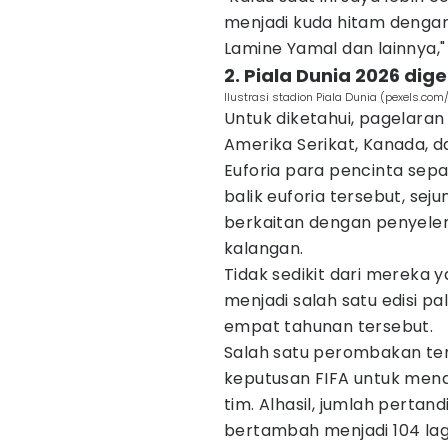
menjadi kuda hitam denga
Lamine Yamal dan lainnya," j
2. Piala Dunia 2026 dig
Ilustrasi stadion Piala Dunia (pexels.com/
Untuk diketahui, pagelaran
Amerika Serikat, Kanada, d
Euforia para pencinta sep
balik euforia tersebut, se
berkaitan dengan penyelen
kalangan.
Tidak sedikit dari mereka y
menjadi salah satu edisi pa
empat tahunan tersebut.
Salah satu perombakan ter
keputusan FIFA untuk mena
tim. Alhasil, jumlah pertan
bertambah menjadi 104 lag