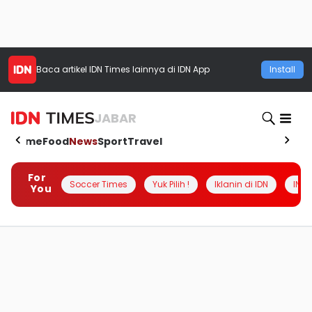
Baca artikel
IDN Times
lainnya di IDN App
Install
JABAR
Home
Food
News
Sport
Travel
For
Soccer Times
Yuk Pilih !
Iklanin di IDN
INSI
You