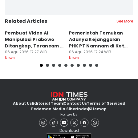
Related Articles
See More
Pembuat Video AI
Pemerintah Temukan
Wa
Manipulasi Prabowo
Adanya Kejanggalan
D
Ditangkap, Terancam 12
PHK PT Namnam di Kota
S
Tahun Bui
06 Agu 2026, 17:27 WIB
Cimahi
06 Agu 2026, 17:24 WIB
06
News
News
Ne
About Us
Editorial Team
Contact Us
Terms of Services
Pedoman Media Siber
Index
Sitemap
Follow Us
Download