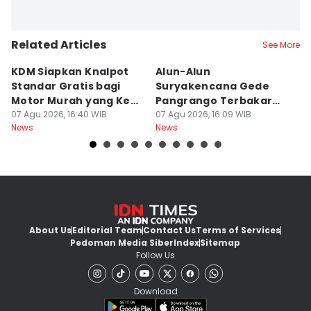
Related Articles
See More
KDM Siapkan Knalpot
Alun-Alun
M
Standar Gratis bagi
Suryakencana Gede
T
Motor Murah yang Kena
Pangrango Terbakar
S
Razia
07 Agu 2026, 16:40 WIB
Gegara Kompor
07 Agu 2026, 16:09 WIB
07
News
News
Ne
Pendaki
About Us
Editorial Team
Contact Us
Terms of Services
Pedoman Media Siber
Index
Sitemap
Follow Us
Download