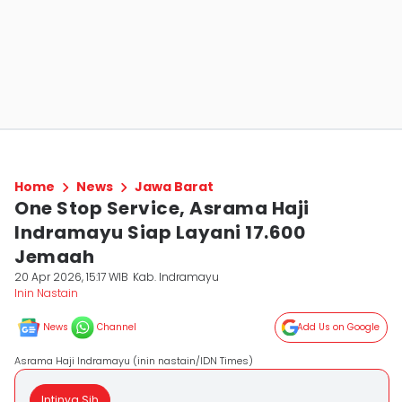
Home
News
Jawa Barat
One Stop Service, Asrama Haji
Indramayu Siap Layani 17.600
Jemaah
20 Apr 2026, 15:17 WIB
Kab. Indramayu
Inin Nastain
News
Channel
Add Us on Google
Asrama Haji Indramayu (inin nastain/IDN Times)
Intinya Sih