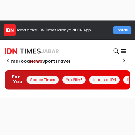
Baca artikel
IDN Times
lainnya di IDN App
Install
JABAR
Home
Food
News
Sport
Travel
For
Soccer Times
Yuk Pilih !
Iklanin di IDN
INSI
You