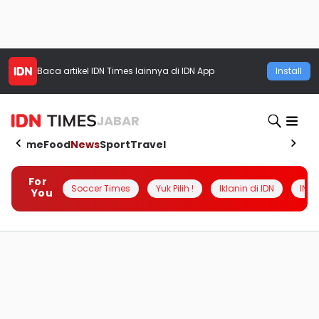
Baca artikel
IDN Times
lainnya di IDN App
Install
JABAR
Home
Food
News
Sport
Travel
For
Soccer Times
Yuk Pilih !
Iklanin di IDN
INSI
You