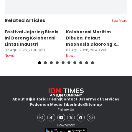
Related Articles
See More
Festival Jejaring Bisnis
Kolaborasi Maritim
M
Ini Dorong Kolaborasi
Dibuka, Pelaut
D
Lintas Industri
Indonesia Didorong ke
J
07 Agu 2026, 21:00 WIB
Pasar Global
07 Agu 2026, 20:49 WIB
07
News
News
Ne
About Us
Editorial Team
Contact Us
Terms of Services
Pedoman Media Siber
Index
Sitemap
Follow Us
Download