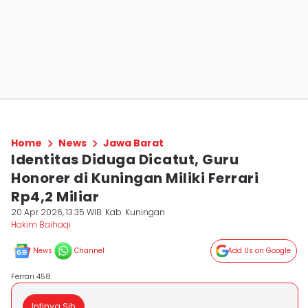
Home
News
Jawa Barat
Identitas Diduga Dicatut, Guru
Honorer di Kuningan Miliki Ferrari
Rp4,2 Miliar
20 Apr 2026, 13:35 WIB
Kab. Kuningan
Hakim Baihaqi
News
Channel
Add Us on Google
Ferrari 458
Intinya Sih