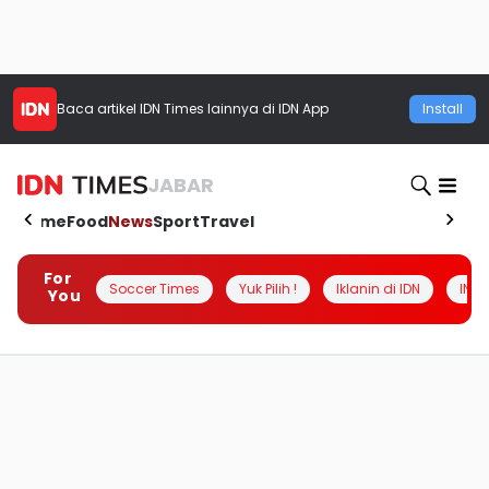
Baca artikel
IDN Times
lainnya di IDN App
Install
JABAR
Home
Food
News
Sport
Travel
For
Soccer Times
Yuk Pilih !
Iklanin di IDN
INSI
You