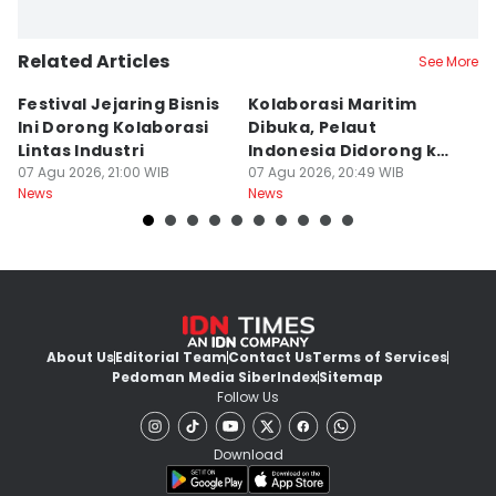
Related Articles
See More
Festival Jejaring Bisnis
Kolaborasi Maritim
M
Ini Dorong Kolaborasi
Dibuka, Pelaut
D
Lintas Industri
Indonesia Didorong ke
J
07 Agu 2026, 21:00 WIB
Pasar Global
07 Agu 2026, 20:49 WIB
07
News
News
Ne
About Us
Editorial Team
Contact Us
Terms of Services
Pedoman Media Siber
Index
Sitemap
Follow Us
Download