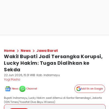
Home
News
Jawa Barat
Wakil Bupati Jadi Tersangka Korupsi,
Lucky Hakim: Tugas Dialihkan ke
Sekda
22 Jun 2026, 15:31 WIB
Kab. Indramayu
Yogi Pasha
News
Channel
Add Us on Google
Bupati Indramayu, Lucky Hakim saat ditemui di Kantor Kemendagri, Jakarta
(IDN Times/Yosafat Diva Bayu Wisesa)