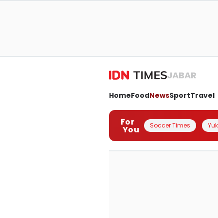
JABAR
Home
Food
News
Sport
Travel
For
Soccer Times
Yuk 
You