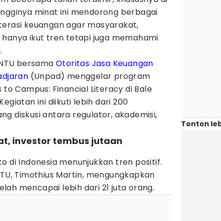
ingginya minat ini mendorong berbagai
terasi keuangan agar masyarakat,
 hanya ikut tren tetapi juga memahami
.
 PINTU bersama
Otoritas Jasa Keuangan
adjaran
(Unpad) menggelar program
 to Campus: Financial Literacy di Bale
giatan ini diikuti lebih dari 200
g diskusi antara regulator, akademisi,
Tonton leb
at, investor tembus jutaan
o di Indonesia menunjukkan tren positif.
INTU, Timothius Martin, mengungkapkan
telah mencapai lebih dari 21 juta orang.