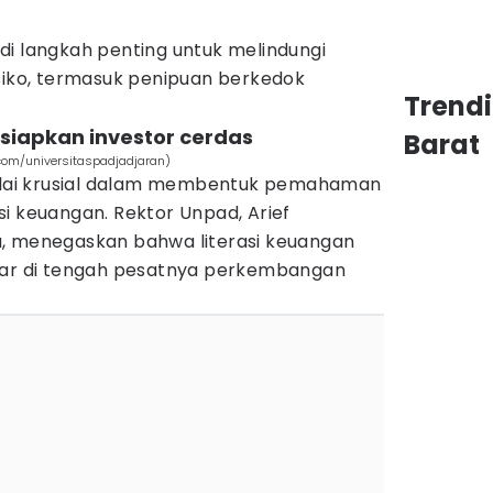
di langkah penting untuk melindungi
isiko, termasuk penipuan berkedok
Trend
siapkan investor cerdas
Barat
com/universitaspadjadjaran)
nilai krusial dalam membentuk pemahaman
i keuangan. Rektor Unpad, Arief
, menegaskan bahwa literasi keuangan
asar di tengah pesatnya perkembangan