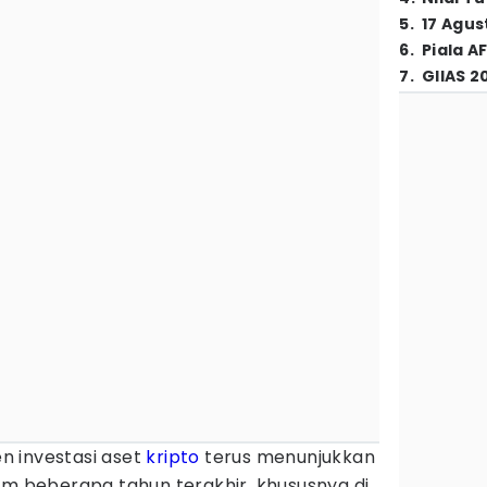
5
.
17 Agus
6
.
Piala A
7
.
GIIAS 2
n investasi aset
kripto
terus menunjukkan
am beberapa tahun terakhir, khususnya di