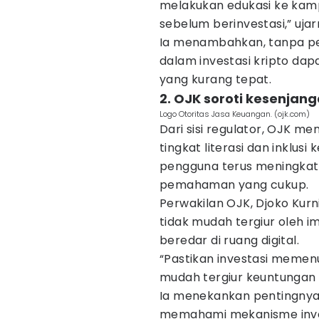
melakukan edukasi ke kamp
sebelum berinvestasi,” ujar
Ia menambahkan, tanpa pe
dalam investasi kripto da
yang kurang tepat.
2. OJK soroti kesenjanga
Logo Otoritas Jasa Keuangan. (ojk.com)
Dari sisi regulator, OJK m
tingkat literasi dan inklusi
pengguna terus meningkat, 
pemahaman yang cukup.
Perwakilan OJK, Djoko Kur
tidak mudah tergiur oleh i
beredar di ruang digital.
“Pastikan investasi memenuh
mudah tergiur keuntungan p
Ia menekankan pentingnya 
memahami mekanisme inve