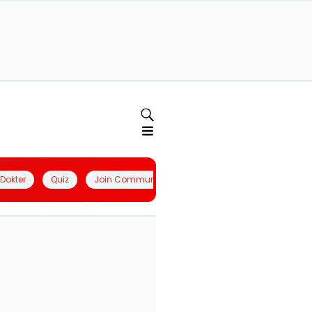
l Dokter
Quiz
Join Community