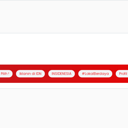
Pilih !
Iklanin di IDN
INSIDENESIA
#LokalBerdaya
Profi