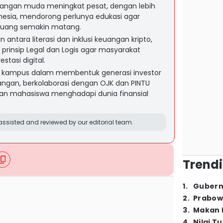
 kalangan muda meningkat pesat, dengan lebih
ndonesia, mendorong perlunya edukasi agar
luang semakin matang.
antara literasi dan inklusi keuangan kripto,
rinsip Legal dan Logis agar masyarakat
stasi digital.
kampus dalam membentuk generasi investor
uangan, berkolaborasi dengan OJK dan PINTU
an mahasiswa menghadapi dunia finansial
ssisted and reviewed by our editorial team.
Trendi
1
.
Gubern
2
.
Prabow
3
.
Makan B
4
.
Nilai T