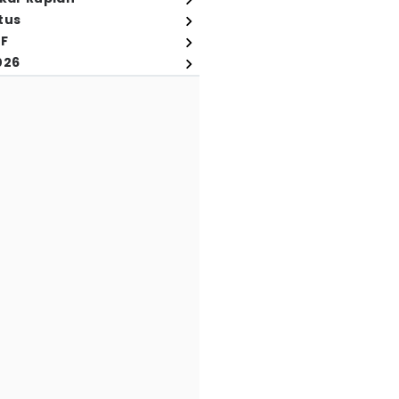
tus
FF
026