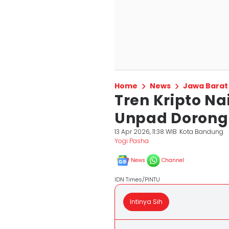
Home
News
Jawa Barat
Tren Kripto Na
Unpad Dorong 
13 Apr 2026, 11:38 WIB
Kota Bandung
Yogi Pasha
News
Channel
IDN Times/PINTU
Intinya Sih