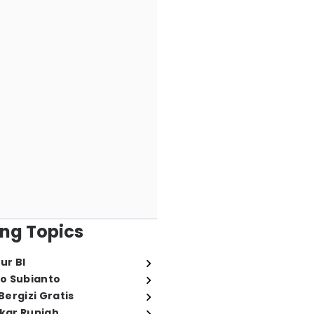
ng Topics
ur BI
o Subianto
ergizi Gratis
ukar Rupiah