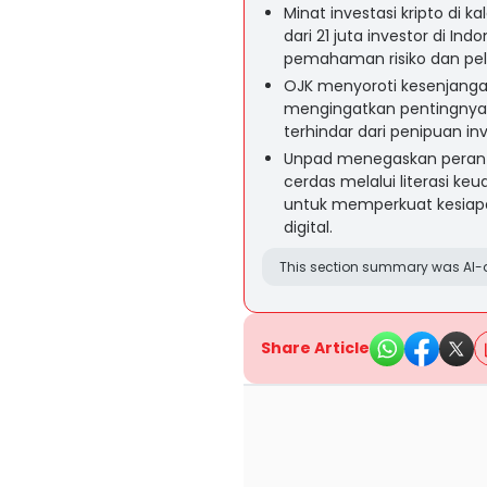
Minat investasi kripto di
dari 21 juta investor di I
pemahaman risiko dan pe
OJK menyoroti kesenjangan 
mengingatkan pentingnya p
terhindar dari penipuan inve
Unpad menegaskan peran 
cerdas melalui literasi ke
untuk memperkuat kesiap
digital.
This section summary was AI-a
Share Article