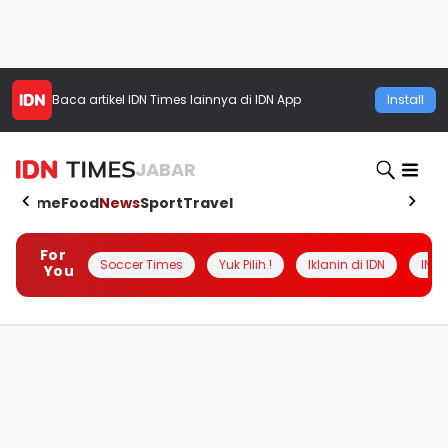
Baca artikel
IDN Times
lainnya di IDN App
Install
JABAR
Home
Food
News
Sport
Travel
For
Soccer Times
Yuk Pilih !
Iklanin di IDN
INSI
You