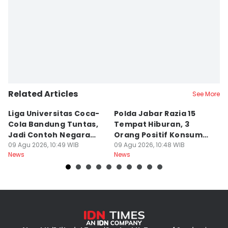
Editor
Debbie Sutrisno
Related Articles
See More
Liga Universitas Coca-
Polda Jabar Razia 15
T
Cola Bandung Tuntas,
Tempat Hiburan, 3
B
Jadi Contoh Negara
Orang Positif Konsumsi
P
Lain
09 Agu 2026, 10:49 WIB
Narkoba
09 Agu 2026, 10:48 WIB
09
News
News
Ne