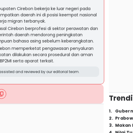
paten Cirebon bekerja ke luar negeri pada
patkan daerah ini di posisi keempat nasional
ja migran terbanyak.
sal Cirebon berprofesi di sektor perawatan dan
rintah daerah mendorong peningkatan
mpuan bahasa asing sebelum keberangkatan.
rebon memperketat pengawasan penyaluran
katan dilakukan secara prosedural dan aman
BP2MI serta aparat terkait.
ssisted and reviewed by our editorial team.
Trendi
1
.
Gubern
2
.
Prabow
3
.
Makan B
4
.
Nilai T