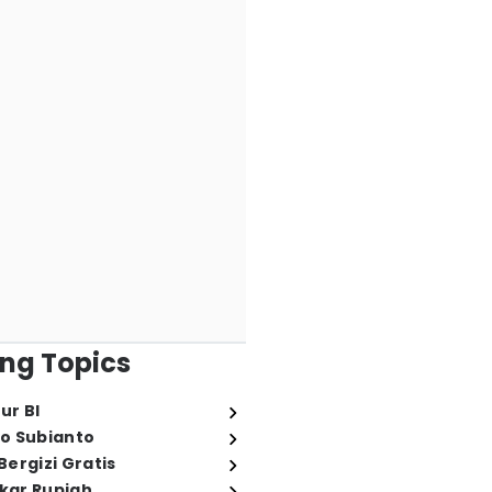
ng Topics
ur BI
o Subianto
ergizi Gratis
ukar Rupiah