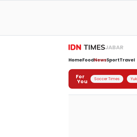
JABAR
Home
Food
News
Sport
Travel
For
Soccer Times
Yuk 
You