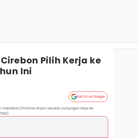
irebon Pilih Kerja ke
hun Ini
Add Us on Google
n Indonesia Christina Aryani lakukan kunjungan kerja ke
P2MI)