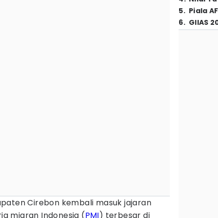
5
.
Piala A
6
.
GIIAS 2
paten Cirebon kembali masuk jajaran
a migran Indonesia (
PMI
) terbesar di