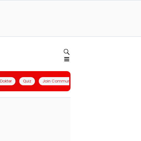
l Dokter
Quiz
Join Community