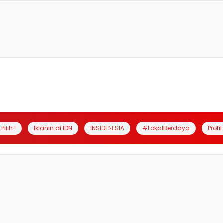
Pilih !
Iklanin di IDN
INSIDENESIA
#LokalBerdaya
Profi