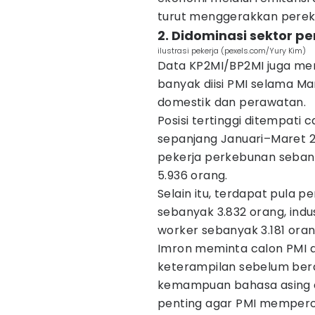
turut menggerakkan perek
2. Didominasi sektor 
ilustrasi pekerja (pexels.com/Yury Kim)
Data KP2MI/BP2MI juga men
banyak diisi PMI selama Ma
domestik dan perawatan.
Posisi tertinggi ditempati 
sepanjang Januari–Maret 20
pekerja perkebunan seban
5.936 orang.
Selain itu, terdapat pula 
sebanyak 3.832 orang, indu
worker sebanyak 3.181 oran
Imron meminta calon PMI 
keterampilan sebelum beran
kemampuan bahasa asing d
penting agar PMI memperol