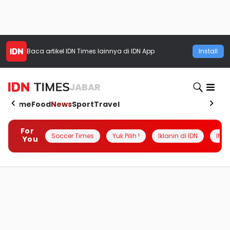
Baca artikel
IDN Times
lainnya di IDN App
Install
JABAR
Home
Food
News
Sport
Travel
For
Soccer Times
Yuk Pilih !
Iklanin di IDN
INSI
You