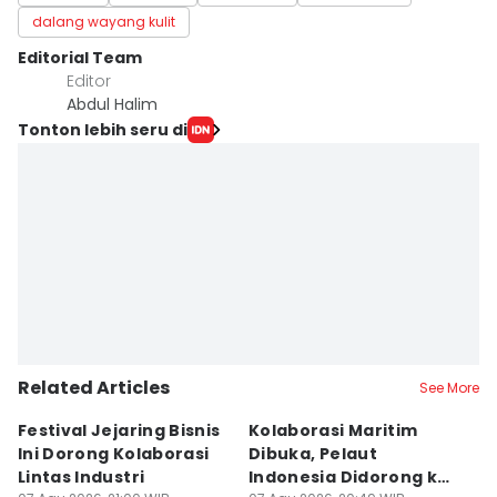
dalang wayang kulit
Editorial Team
Editor
Abdul Halim
Tonton lebih seru di
Related Articles
See More
Festival Jejaring Bisnis
Kolaborasi Maritim
M
Ini Dorong Kolaborasi
Dibuka, Pelaut
D
Lintas Industri
Indonesia Didorong ke
J