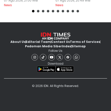
07 Agu 2026, 21:00 WIB
Pasar Global
07 Agu 2026, 20:49 WIB
07
News
News
Ne
About Us
Editorial Team
Contact Us
Terms of Services
Pedoman Media Siber
Index
Sitemap
Follow Us
Download
© 2026 IDN. All Rights Reserved.