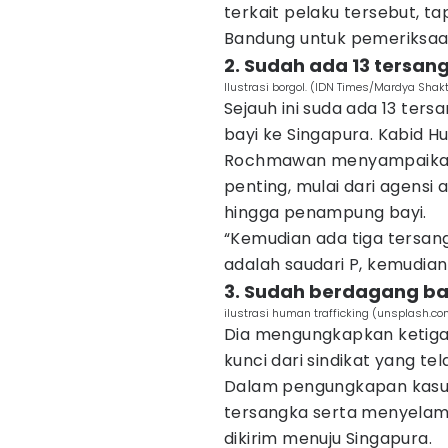
terkait pelaku tersebut, t
Bandung untuk pemeriksaan 
2. Sudah ada 13 tersan
Ilustrasi borgol. (IDN Times/Mardya Shakt
Sejauh ini suda ada 13 ters
bayi ke Singapura. Kabid 
Rochmawan menyampaikan
penting, mulai dari agensi
hingga penampung bayi.
“Kemudian ada tiga tersang
adalah saudari P, kemudian
3. Sudah berdagang bay
ilustrasi human trafficking (unsplash.com
Dia mengungkapkan ketiga 
kunci dari sindikat yang t
Dalam pengungkapan kasus 
tersangka serta menyelam
dikirim menuju Singapura.