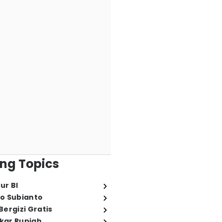
ng Topics
ur BI
o Subianto
ergizi Gratis
ukar Rupiah