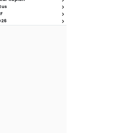
tus
FF
026