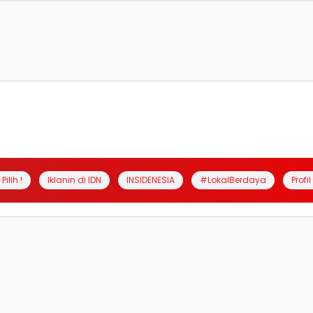
Pilih !
Iklanin di IDN
INSIDENESIA
#LokalBerdaya
Profi