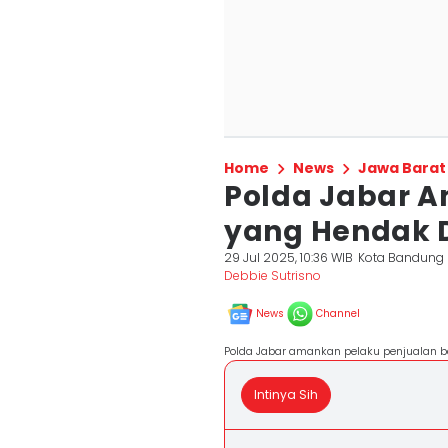
Home
News
Jawa Barat
Polda Jabar A
yang Hendak D
29 Jul 2025, 10:36 WIB
Kota Bandung
Debbie Sutrisno
News
Channel
Polda Jabar amankan pelaku penjualan ba
Intinya Sih