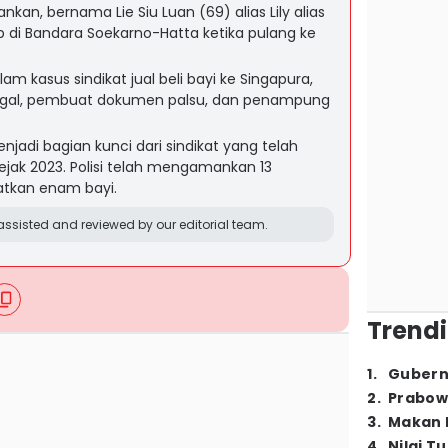
an, bernama Lie Siu Luan (69) alias Lily alias
kap di Bandara Soekarno-Hatta ketika pulang ke
am kasus sindikat jual beli bayi ke Singapura,
legal, pembuat dokumen palsu, dan penampung
jadi bagian kunci dari sindikat yang telah
ak 2023. Polisi telah mengamankan 13
tkan enam bayi.
ssisted and reviewed by our editorial team.
Trendi
1
.
Gubern
2
.
Prabow
3
.
Makan B
4
.
Nilai T