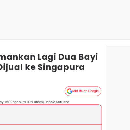
mankan Lagi Dua Bayi
ijual ke Singapura
Add Us on Google
yi ke Singapura. IDN Times/Debbie Sutrisno