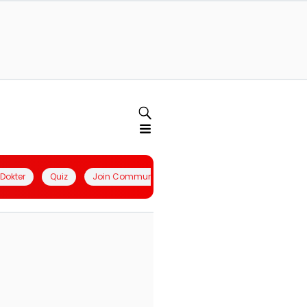
l Dokter
Quiz
Join Community