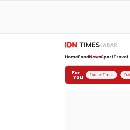
JABAR
Home
Food
News
Sport
Travel
For
Soccer Times
Yuk 
You