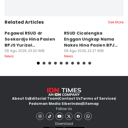
Related Articles
See More
Pegawai RSUD dr
RSUD Cicalengka
P
Soekardjo Hina Pasien
Enggan Ungkap Nama
M
BPJS Yurizal
Nakes Hina Pasien BPJS
D
Mengundurkan Diri
06 Agu 2026, 23:30 WIB
Yurizal
06 Agu 2026, 23:27 WIB
T
06
News
News
Ne
About Us
Editorial Team
Contact Us
Terms of Services
Pedoman Media Siber
Index
Sitemap
Follow Us
Download