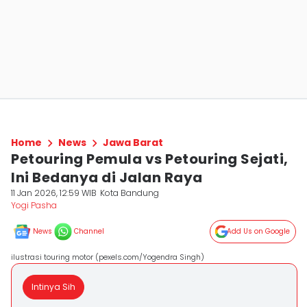
Home
News
Jawa Barat
Petouring Pemula vs Petouring Sejati,
Ini Bedanya di Jalan Raya
11 Jan 2026, 12:59 WIB
Kota Bandung
Yogi Pasha
News
Channel
Add Us on Google
ilustrasi touring motor (pexels.com/Yogendra Singh)
Intinya Sih