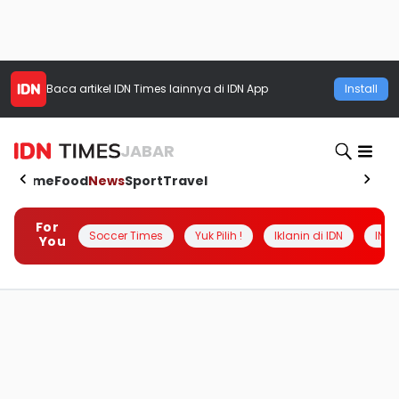
Baca artikel
IDN Times
lainnya di IDN App
Install
JABAR
Home
Food
News
Sport
Travel
For
Soccer Times
Yuk Pilih !
Iklanin di IDN
INSI
You