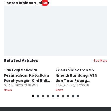
Tonton lebih seru di
Related Articles
See More
Tak Lagi Sekadar
Kasus Videotron Six
K
Perumahan, Kota Baru
Nine di Bandung, ASN
M
Parahyangan Kini Bidik
dan Tata Ruang
G
Wisatawan
07 Agu 2026, 13:28 WIB
Diperiksa
07 Agu 2026, 13:26 WIB
07
News
News
Ne