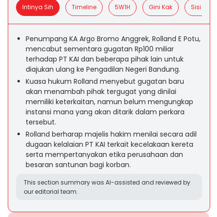
Intinya Sih
Timeline
5W1H
Gini Kak
Sisi Posit
Penumpang KA Argo Bromo Anggrek, Rolland E Potu,
mencabut sementara gugatan Rp100 miliar
terhadap PT KAI dan beberapa pihak lain untuk
diajukan ulang ke Pengadilan Negeri Bandung.
Kuasa hukum Rolland menyebut gugatan baru
akan menambah pihak tergugat yang dinilai
memiliki keterkaitan, namun belum mengungkap
instansi mana yang akan ditarik dalam perkara
tersebut.
Rolland berharap majelis hakim menilai secara adil
dugaan kelalaian PT KAI terkait kecelakaan kereta
serta mempertanyakan etika perusahaan dan
besaran santunan bagi korban.
This section summary was AI-assisted and reviewed by
our editorial team.