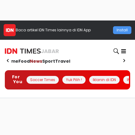
Baca artikel
IDN Times
lainnya di IDN App
Install
JABAR
Home
Food
News
Sport
Travel
For
Soccer Times
Yuk Pilih !
Iklanin di IDN
INSI
You