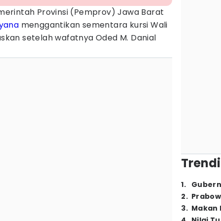
merintah Provinsi (Pemprov) Jawa Barat
lyana
menggantikan sementara kursi Wali
tuskan setelah wafatnya Oded M. Danial
Trendi
1
.
Gubern
2
.
Prabow
3
.
Makan B
4
.
Nilai T