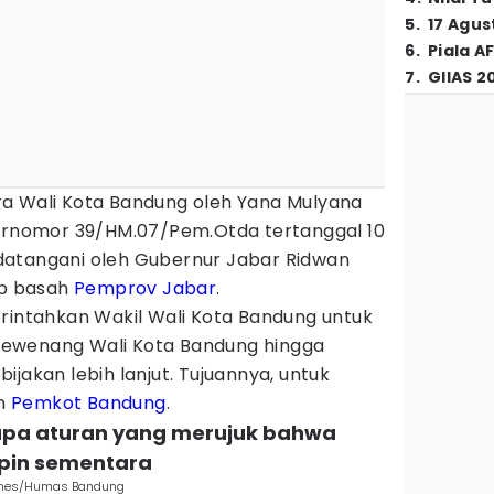
5
.
17 Agus
6
.
Piala A
7
.
GIIAS 2
a Wali Kota Bandung oleh Yana Mulyana
bernomor 39/HM.07/Pem.Otda tertanggal 10
datangani oleh Gubernur Jabar Ridwan
ap basah
Pemprov Jabar
.
erintahkan Wakil Wali Kota Bandung untuk
ewenang Wali Kota Bandung hingga
ijakan lebih lanjut. Tujuannya, untuk
an
Pemkot Bandung
.
berapa aturan yang merujuk bahwa
pin sementara
Times/Humas Bandung