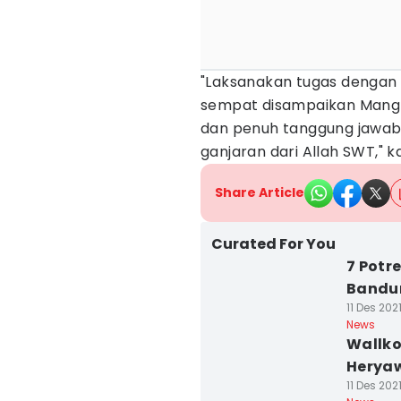
"Laksanakan tugas dengan 
sempat disampaikan Mang 
dan penuh tanggung jawab
ganjaran dari Allah SWT," ka
Share Article
Curated For You
7 Potr
Bandun
11 Des 202
News
Wallko
Heryaw
11 Des 202