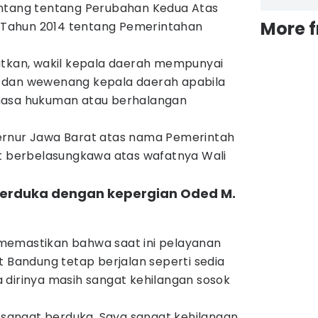
entang tentang Perubahan Kedua Atas
More 
Tahun 2014 tentang Pemerintahan
utkan, wakil kepala daerah mempunyai
 dan wewenang kepala daerah apabila
masa hukuman atau berhalangan
ernur Jawa Barat atas nama Pemerintah
ut berbelasungkawa atas wafatnya Wali
berduka dengan kepergian Oded M.
memastikan bahwa saat ini pelayanan
t Bandung tetap berjalan seperti sedia
 dirinya masih sangat kehilangan sosok
h sangat berduka. Saya sangat kehilangan