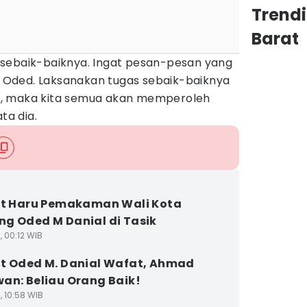
Trend
Barat
sebaik-baiknya. Ingat pesan-pesan yang
Oded. Laksanakan tugas sebaik-baiknya
, maka kita semua akan memperoleh
ta dia.
et Haru Pemakaman Wali Kota
g Oded M Danial di Tasik
1, 00:12 WIB
t Oded M. Danial Wafat, Ahmad
an: Beliau Orang Baik!
1, 10:58 WIB