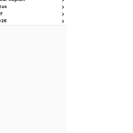
tus
FF
026