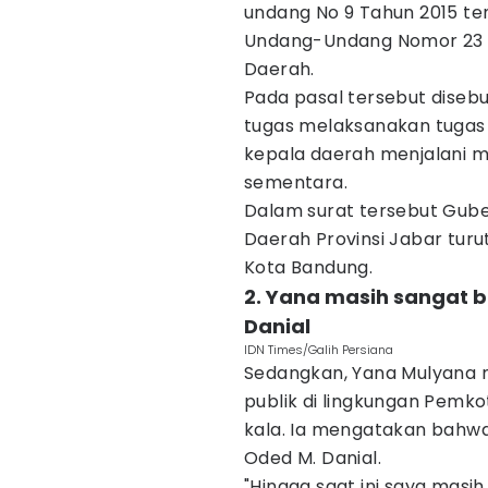
undang No 9 Tahun 2015 t
Undang-Undang Nomor 23 
Daerah.
Pada pasal tersebut diseb
tugas melaksanakan tugas
kepala daerah menjalani 
sementara.
Dalam surat tersebut Gub
Daerah Provinsi Jabar tur
Kota Bandung.
2. Yana masih sangat 
Danial
IDN Times/Galih Persiana
Sedangkan, Yana Mulyana 
publik di lingkungan Pemko
kala. Ia mengatakan bahwa
Oded M. Danial.
"Hingga saat ini saya masi