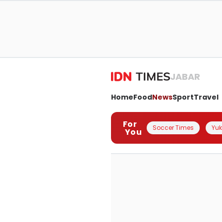
JABAR
Home
Food
News
Sport
Travel
For
Soccer Times
Yuk 
You