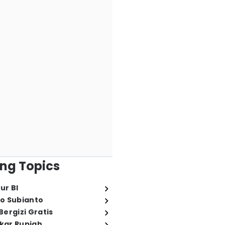
ng Topics
ur BI
o Subianto
ergizi Gratis
ukar Rupiah