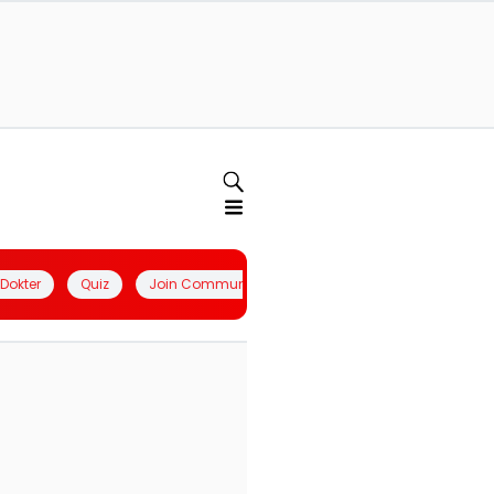
l Dokter
Quiz
Join Community