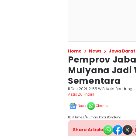
Home
News
Jawa Barat
Pemprov Jaba
Mulyana Jadi 
Sementara
11 Des 2021, 21:55 WIB
Kota Bandung
Azzis Zulkhairil
News
Channel
IDN Times/Humas Kota Bandung
Share Article