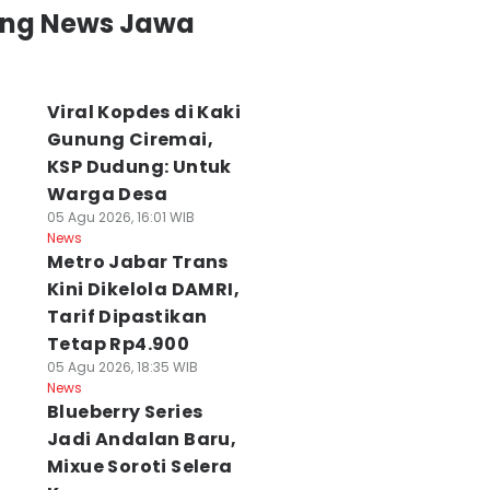
ing News Jawa
Viral Kopdes di Kaki
Gunung Ciremai,
KSP Dudung: Untuk
Warga Desa
05 Agu 2026, 16:01 WIB
News
Metro Jabar Trans
Kini Dikelola DAMRI,
Tarif Dipastikan
Tetap Rp4.900
05 Agu 2026, 18:35 WIB
News
Blueberry Series
Jadi Andalan Baru,
Mixue Soroti Selera