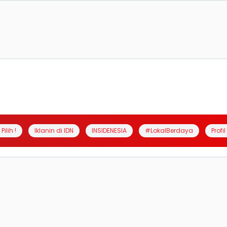
Pilih !
Iklanin di IDN
INSIDENESIA
#LokalBerdaya
Profi