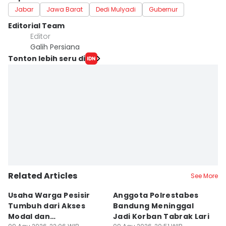
Jabar
Jawa Barat
Dedi Mulyadi
Gubernur
Editorial Team
Editor
Galih Persiana
Tonton lebih seru di
Related Articles
See More
Usaha Warga Pesisir
Anggota Polrestabes
P
Tumbuh dari Akses
Bandung Meninggal
P
Modal dan
Jadi Korban Tabrak Lari
y