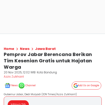
Home
News
Jawa Barat
Pemprov Jabar Berencana Berikan
Tim Kesenian Gratis untuk Hajatan
Warga
20 Nov 2025, 12:02 WIB
Kota Bandung
Azzis Zulkhairil
News
Channel
Add Us on Google
Gubernur Jabar, Dedi Mulyadi (IDN Times/Azzis Zulkhairil)
Intinya Sih