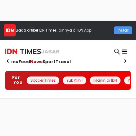
Baca artikel
IDN Times
lainnya di IDN App
Install
JABAR
Home
Food
News
Sport
Travel
For
Soccer Times
Yuk Pilih !
Iklanin di IDN
INSI
You