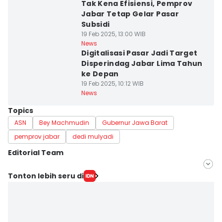
Tak Kena Efisiensi, Pemprov
Jabar Tetap Gelar Pasar
Subsidi
19 Feb 2025, 13:00 WIB
News
Digitalisasi Pasar Jadi Target
Disperindag Jabar Lima Tahun
ke Depan
19 Feb 2025, 10:12 WIB
News
Topics
ASN
Bey Machmudin
Gubernur Jawa Barat
pemprov jabar
dedi mulyadi
Editorial Team
Editor
Tonton lebih seru di
Galih Persiana
Editor
Azzis Zulkhairil