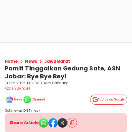
Home
News
Jawa Barat
Pamit Tinggalkan Gedung Sate, ASN
Jabar: Bye Bye Bey!
19 Feb 2025, 13:37 WIB
Kota Bandung
Azzis Zulkhairil
News
Channel
Add Us on Google
(Istimewa/IDN Times)
Share Article