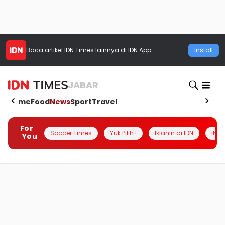
Baca artikel
IDN Times
lainnya di IDN App
Install
JABAR
Home
Food
News
Sport
Travel
For
Soccer Times
Yuk Pilih !
Iklanin di IDN
INSI
You