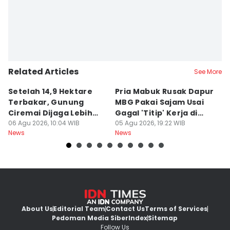
Related Articles
See More
Setelah 14,9 Hektare
Pria Mabuk Rusak Dapur
M
Terbakar, Gunung
MBG Pakai Sajam Usai
Di
Ciremai Dijaga Lebih
Gagal 'Titip' Kerja di
D
Ketat
06 Agu 2026, 10:04 WIB
Sukabumi
05 Agu 2026, 19:22 WIB
R
05
News
News
Ne
About Us
Editorial Team
Contact Us
Terms of Services
Pedoman Media Siber
Index
Sitemap
Follow Us