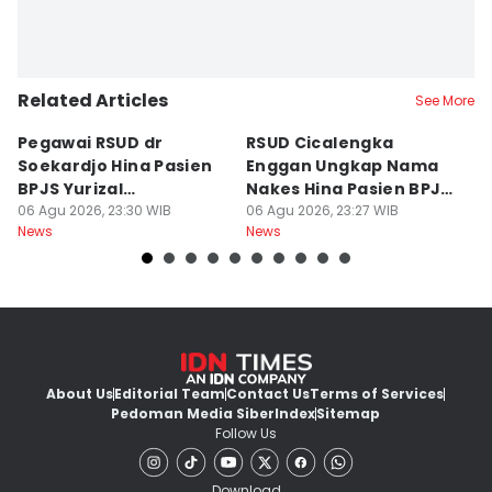
Related Articles
See More
Pegawai RSUD dr
RSUD Cicalengka
P
Soekardjo Hina Pasien
Enggan Ungkap Nama
M
BPJS Yurizal
Nakes Hina Pasien BPJS
D
Mengundurkan Diri
06 Agu 2026, 23:30 WIB
Yurizal
06 Agu 2026, 23:27 WIB
T
06
News
News
Ne
About Us
Editorial Team
Contact Us
Terms of Services
Pedoman Media Siber
Index
Sitemap
Follow Us
Download