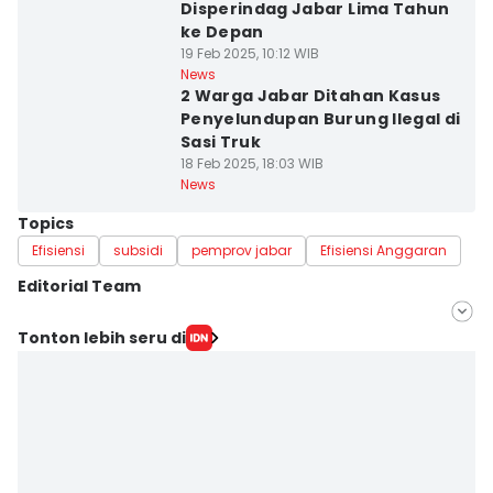
Disperindag Jabar Lima Tahun
ke Depan
19 Feb 2025, 10:12 WIB
News
2 Warga Jabar Ditahan Kasus
Penyelundupan Burung Ilegal di
Sasi Truk
18 Feb 2025, 18:03 WIB
News
Topics
Efisiensi
subsidi
pemprov jabar
Efisiensi Anggaran
Editorial Team
Editor
Tonton lebih seru di
Galih Persiana
Editor
Azzis Zulkhairil