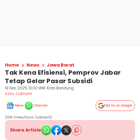
Home
News
Jawa Barat
Tak Kena Efisiensi, Pemprov Jabar
Tetap Gelar Pasar Subsidi
19 Feb 2025, 13:00 WIB
Kota Bandung
Azzis Zulkhairil
News
Channel
Add Us on Google
(IDN Times/Azzis Zulkhairil)
Share Article