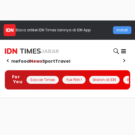
Baca artikel
IDN Times
lainnya di IDN App
Install
JABAR
Home
Food
News
Sport
Travel
For
Soccer Times
Yuk Pilih !
Iklanin di IDN
INSI
You