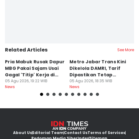
Related Articles
See More
Pria Mabuk Rusak Dapur
Metro Jabar Trans Kini
S
MBG Pakai Sajam Usai
Dikelola DAMRI, Tarif
Di
Gagal 'Titip' Kerja di
Dipastikan Tetap
J
Sukabumi
05 Agu 2026, 19:22 WIB
Rp4.900
05 Agu 2026, 18:35 WIB
A
05
News
News
Ne
About Us
Editorial Team
Contact Us
Terms of Services
Pedoman Media Siber
Index
Sitemap