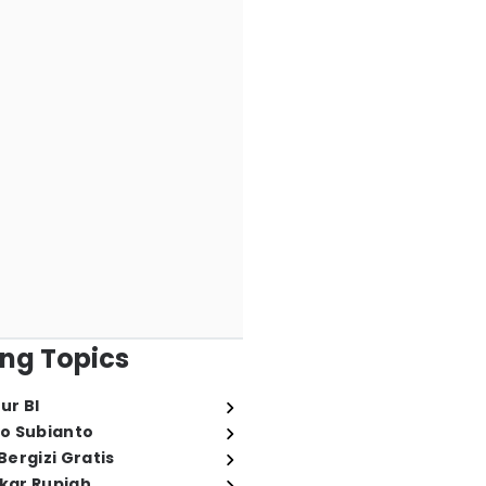
ng Topics
ur BI
o Subianto
ergizi Gratis
ukar Rupiah