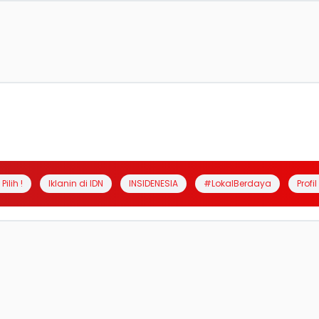
Pilih !
Iklanin di IDN
INSIDENESIA
#LokalBerdaya
Profi