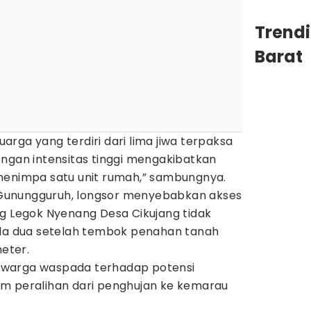
Trend
Barat
luarga yang terdiri dari lima jiwa terpaksa
engan intensitas tinggi mengakibatkan
menimpa satu unit rumah,” sambungnya.
Gunungguruh, longsor menyebabkan akses
ng Legok Nyenang Desa Cikujang tidak
oda dua setelah tembok penahan tanah
eter.
 warga waspada terhadap potensi
m peralihan dari penghujan ke kemarau