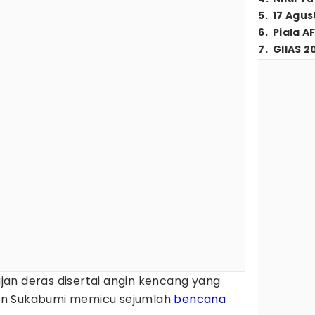
5
.
17 Agus
6
.
Piala A
7
.
GIIAS 2
jan deras disertai angin kencang yang
en Sukabumi memicu sejumlah
bencana