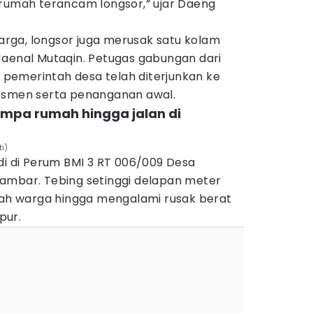
 rumah terancam longsor,” ujar Daeng
rga, longsor juga merusak satu kolam
Jaenal Mutaqin. Petugas gabungan dari
n pemerintah desa telah diterjunkan ke
sesmen serta penanganan awal.
timpa rumah hingga jalan di
i)
di di Perum BMI 3 RT 006/009 Desa
ambar. Tebing setinggi delapan meter
h warga hingga mengalami rusak berat
pur.