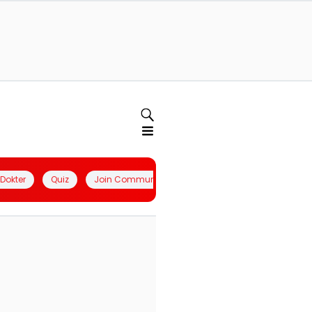
l Dokter
Quiz
Join Community