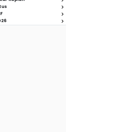
tus
FF
026