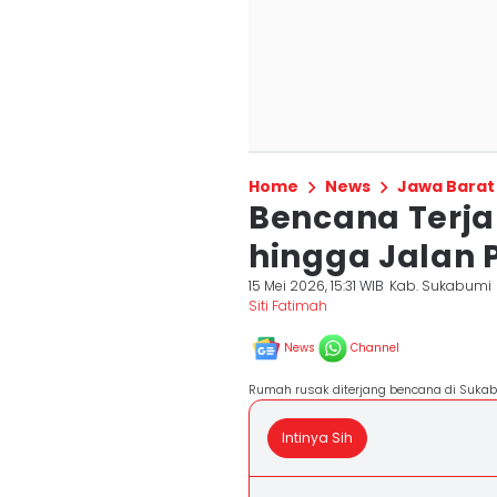
Home
News
Jawa Barat
Bencana Terj
hingga Jalan 
15 Mei 2026, 15:31 WIB
Kab. Sukabumi
Siti Fatimah
News
Channel
Rumah rusak diterjang bencana di Suka
Intinya Sih