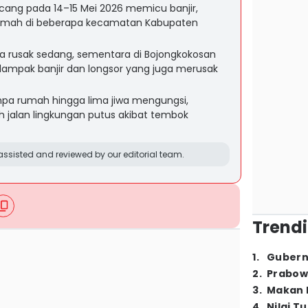
cang pada 14–15 Mei 2026 memicu banjir,
 rumah di beberapa kecamatan Kabupaten
a rusak sedang, sementara di Bojongkokosan
dampak banjir dan longsor yang juga merusak
pa rumah hingga lima jiwa mengungsi,
 jalan lingkungan putus akibat tembok
ssisted and reviewed by our editorial team.
Trendi
1
.
Gubern
2
.
Prabow
3
.
Makan B
4
.
Nilai T