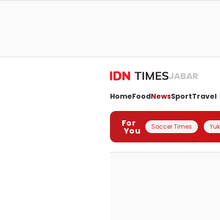
JABAR
Home
Food
News
Sport
Travel
For
Soccer Times
Yuk 
You