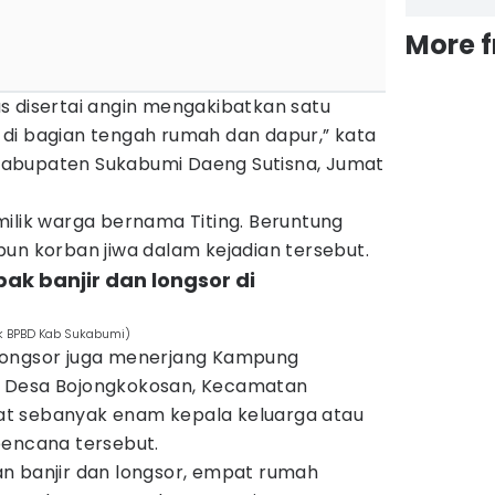
More 
s disertai angin mengakibatkan satu
di bagian tengah rumah dan dapur,” kata
abupaten Sukabumi Daeng Sutisna, Jumat
milik warga bernama Titing. Beruntung
un korban jiwa dalam kejadian tersebut.
k banjir dan longsor di
ok BPBD Kab Sukabumi)
an longsor juga menerjang Kampung
 Desa Bojongkokosan, Kecamatan
t sebanyak enam kepala keluarga atau
bencana tersebut.
n banjir dan longsor, empat rumah