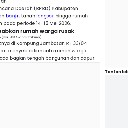
an.
ncana Daerah (BPBD) Kabupaten
ian
banjir
, tanah
longsor
hingga rumah
 pada periode 14-15 Mei 2026.
sebabkan rumah warga rusak
em (dok BPBD Kab Sukabumi)
atnya di Kampung Jambatan RT 33/04
trem menyebabkan satu rumah warga
ada bagian tengah bangunan dan dapur.
Tonton leb