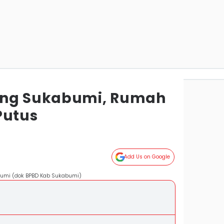
ang Sukabumi, Rumah
Putus
Add Us on Google
bumi (dok BPBD Kab Sukabumi)