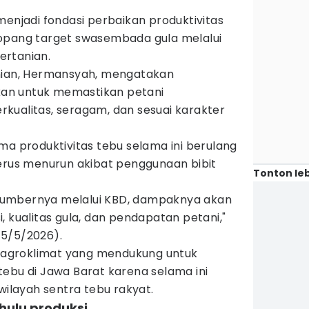
menjadi fondasi perbaikan produktivitas
opang target swasembada gula melalui
ertanian.
anian, Hermansyah, mengatakan
an untuk memastikan petani
kualitas, seragam, dan sesuai karakter
ma produktivitas tebu selama ini berulang
terus menurun akibat penggunaan bibit
Tonton leb
i sumbernya melalui KBD, dampaknya akan
, kualitas gula, dan pendapatan petani,"
15/5/2026).
ki agroklimat yang mendukung untuk
ebu di Jawa Barat karena selama ini
wilayah sentra tebu rakyat.
 hulu produksi