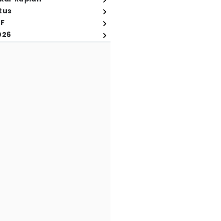
tus
FF
026