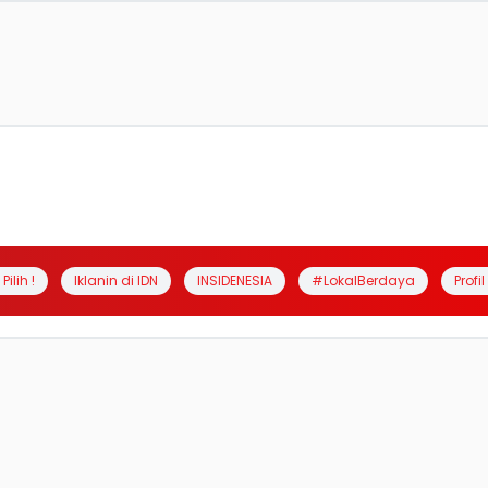
Pilih !
Iklanin di IDN
INSIDENESIA
#LokalBerdaya
Profi