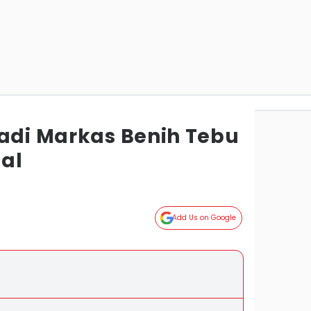
Jadi Markas Benih Tebu
al
Add Us on Google