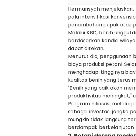
Hermansyah menjelaskan,
pola intensifikasi konvensi
penambahan pupuk atau p
Melalui KBD, benih unggul d
berdasarkan kondisi wilaya
dapat ditekan.
Menurut dia, penggunaan 
biaya produksi petani. Sel
menghadapi tingginya bia
kualitas benih yang terus 
"Benih yang baik akan memb
produktivitas meningkat," u
Program hilirisasi melalui
sebagai investasi jangka p
mungkin tidak langsung ter
berdampak berkelanjutan te
2. Petani dorong moder