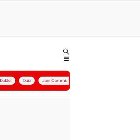
l Dokter
Quiz
Join Community