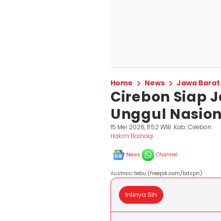
Home
News
Jawa Barat
Cirebon Siap 
Unggul Nasion
15 Mei 2026, 11:52 WIB
Kab. Cirebon
Hakim Baihaqi
News
Channel
ilustrasi tebu (freepik.com/bdspn)
Intinya Sih