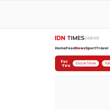
JABAR
Home
Food
News
Sport
Travel
For
Soccer Times
Yuk 
You