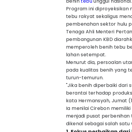
benih
tebu
unggul nasional.
Program ini diproyeksikan 
tebu rakyat sekaligus men
pembenahan sektor hulu p
Tenaga Ahli Menteri Pert
pembangunan KBD diarahk
memperoleh benih tebu ber
lahan setempat.
Menurut dia, persoalan uta
pada kualitas benih yang 
turun-temurun.
"Jika benih diperbaiki dar
berantai terhadap produksi
kata Hermansyah, Jumat (
Ia menilai Cirebon memili
menjadi pusat perbenihan t
dikenal sebagai salah satu 
1. Fokus perbaikan dari