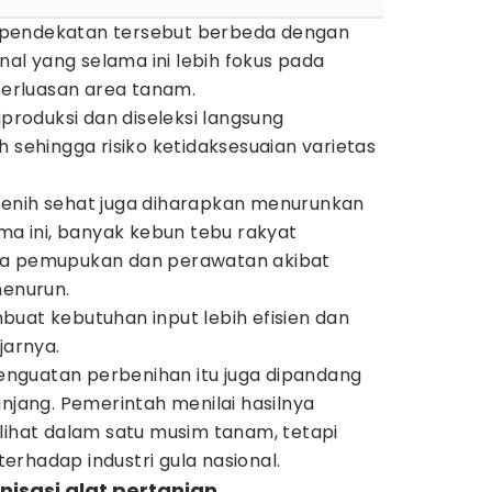
 pendekatan tersebut berbeda dengan
onal yang selama ini lebih fokus pada
erluasan area tanam.
iproduksi dan diseleksi langsung
h sehingga risiko ketidaksesuaian varietas
benih sehat juga diharapkan menurunkan
ama ini, banyak kebun tebu rakyat
ya pemupukan dan perawatan akibat
menurun.
uat kebutuhan input lebih efisien dan
jarnya.
 penguatan perbenihan itu juga dipandang
anjang. Pemerintah menilai hasilnya
lihat dalam satu musim tanam, tetapi
rhadap industri gula nasional.
nisasi alat pertanian