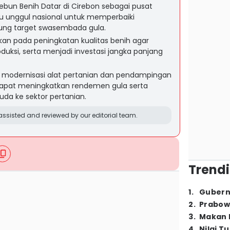
bun Benih Datar di Cirebon sebagai pusat
 unggul nasional untuk memperbaiki
ung target swasembada gula.
an pada peningkatan kualitas benih agar
duksi, serta menjadi investasi jangka panjang
 modernisasi alat pertanian dan pendampingan
 dapat meningkatkan rendemen gula serta
da ke sektor pertanian.
ssisted and reviewed by our editorial team.
Trendi
1
.
Gubern
2
.
Prabow
3
.
Makan B
4
.
Nilai T