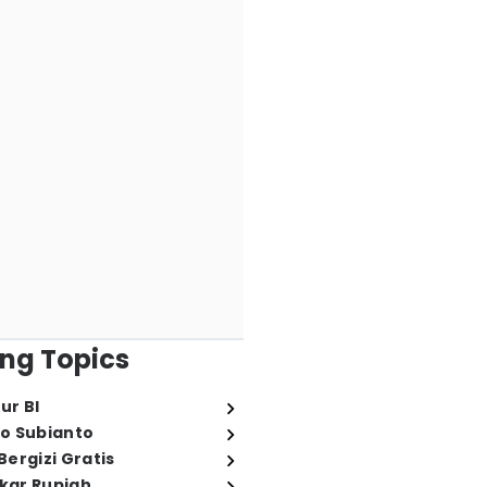
ng Topics
ur BI
o Subianto
ergizi Gratis
ukar Rupiah