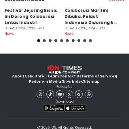
Festival Jejaring Bisnis
Kolaborasi Maritim
M
Ini Dorong Kolaborasi
Dibuka, Pelaut
D
Lintas Industri
Indonesia Didorong ke
J
07 Agu 2026, 21:00 WIB
Pasar Global
07 Agu 2026, 20:49 WIB
07
News
News
Ne
About Us
Editorial Team
Contact Us
Terms of Services
Pedoman Media Siber
Index
Sitemap
Follow Us
Download
© 2026 IDN. All Rights Reserved.