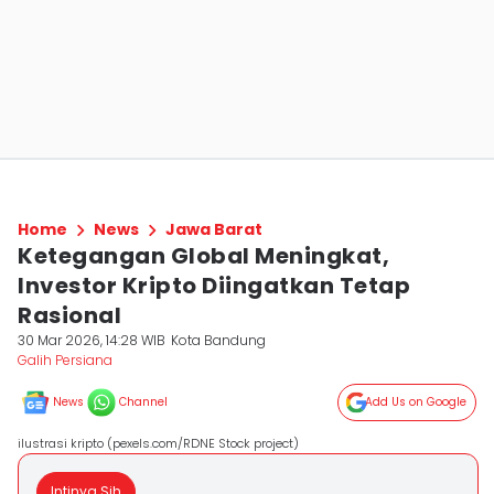
Home
News
Jawa Barat
Ketegangan Global Meningkat,
Investor Kripto Diingatkan Tetap
Rasional
30 Mar 2026, 14:28 WIB
Kota Bandung
Galih Persiana
News
Channel
Add Us on Google
ilustrasi kripto (pexels.com/RDNE Stock project)
Intinya Sih