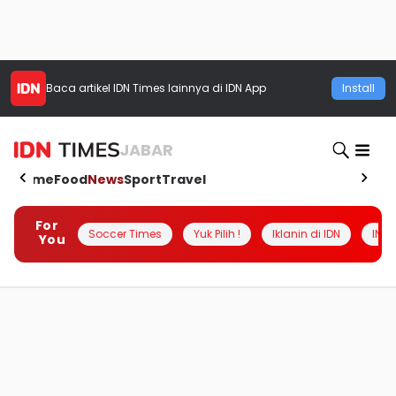
Baca artikel
IDN Times
lainnya di IDN App
Install
JABAR
Home
Food
News
Sport
Travel
For
Soccer Times
Yuk Pilih !
Iklanin di IDN
INSI
You