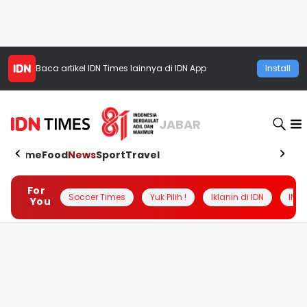
Baca artikel
IDN Times
lainnya di IDN App
Install
JABAR
Home
Food
News
Sport
Travel
For
Soccer Times
Yuk Pilih !
Iklanin di IDN
INSI
You