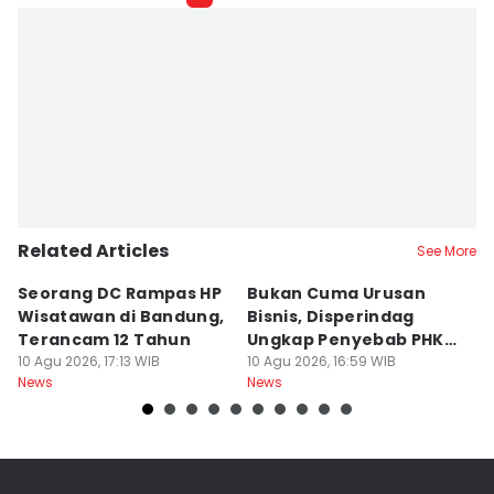
Related Articles
See More
Seorang DC Rampas HP
Bukan Cuma Urusan
J
Wisatawan di Bandung,
Bisnis, Disperindag
K
Terancam 12 Tahun
Ungkap Penyebab PHK
L
10 Agu 2026, 17:13 WIB
Industri di Jabar
10 Agu 2026, 16:59 WIB
M
10
News
News
Ne