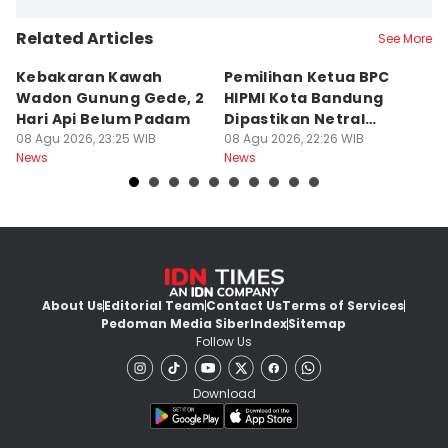
Related Articles
See More
Kebakaran Kawah
Pemilihan Ketua BPC
T
Wadon Gunung Gede, 2
HIPMI Kota Bandung
J
Hari Api Belum Padam
Dipastikan Netral
S
08 Agu 2026, 23:25 WIB
Tanpa Tekanan
08 Agu 2026, 22:26 WIB
M
08
News
News
Ne
About Us
Editorial Team
Contact Us
Terms of Services
Pedoman Media Siber
Index
Sitemap
Follow Us
Download