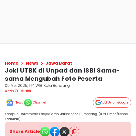
Home
News
Jawa Barat
Joki UTBK di Unpad dan ISBI Sama-
sama Mengubah Foto Peserta
05 Mei 2025, 11:14 WIB
Kota Bandung
Azzis Zulkhairil
News
Channel
Add Us on Google
Kampus Universitas Padjadjaran, Jatinangor, Sumedang. (IDN Times/Besse
Fadhilah)
Share Article