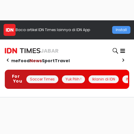
Baca artikel
IDN Times
lainnya di IDN App
Install
JABAR
Home
Food
News
Sport
Travel
For
Soccer Times
Yuk Pilih !
Iklanin di IDN
INSI
You