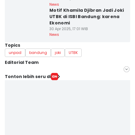
News
Motif Khamila Djibran Jadi Joki
UTBK di ISBI Bandung: karena
Ekonomi
30 Apr 2025, 17:01 WIB
News
Topics
unpad
bandung
joki
UTBK
Editorial Team
Editor
Tonton lebih seru di
Yogi Pasha
Editor
Azzis Zulkhairil