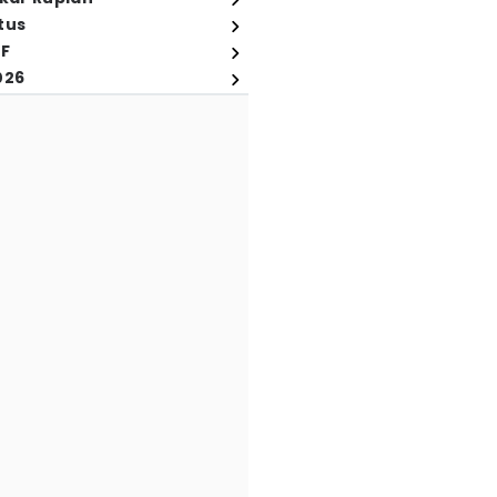
tus
FF
026