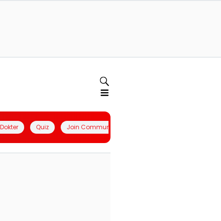
l Dokter
Quiz
Join Community