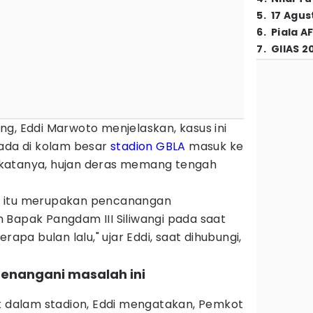
5
.
17 Agus
6
.
Piala A
7
.
GIIAS 2
g, Eddi Marwoto menjelaskan, kasus ini
rada di kolam besar
stadion GBLA
masuk ke
u, katanya, hujan deras memang tengah
, itu merupakan pencanangan
 Bapak Pangdam III Siliwangi pada saat
rapa bulan lalu," ujar Eddi, saat dihubungi,
menangani masalah ini
uk dalam stadion, Eddi mengatakan, Pemkot