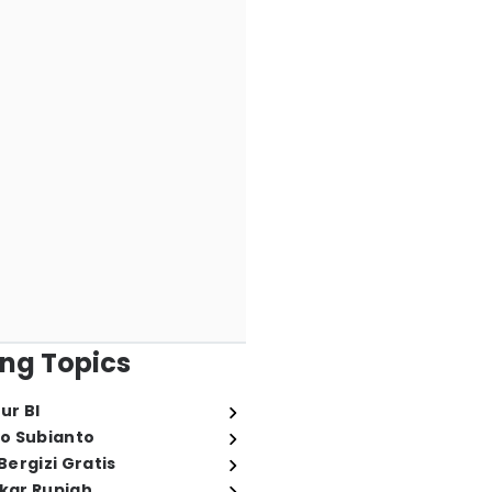
ng Topics
ur BI
o Subianto
ergizi Gratis
ukar Rupiah