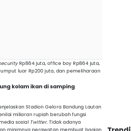
security
Rp864 juta, office boy Rp864 juta,
rumput luar Rp200 juta, dan pemeliharaan
sung kolam ikan di samping
njelaskan Stadion Gelora Bandung Lautan
nilai miliaran rupiah berubah fungsi
 media sosial
Twitter.
Tidak adanya
Trend
 dan minimnya perawatan membuat bagian