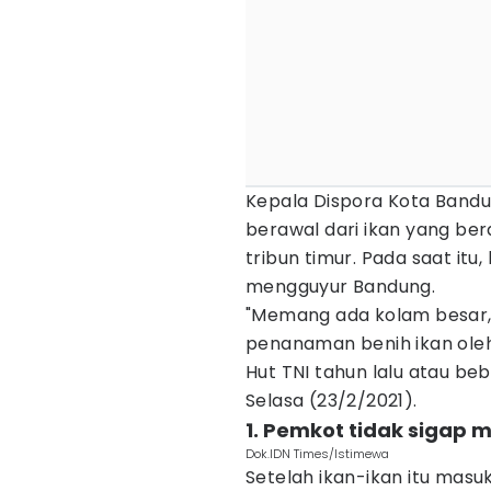
Kepala Dispora Kota Bandun
berawal dari ikan yang be
tribun timur. Pada saat it
mengguyur Bandung.
"Memang ada kolam besar
penanaman benih ikan oleh
Hut TNI tahun lalu atau bebe
Selasa (23/2/2021).
1. Pemkot tidak sigap 
Dok.IDN Times/Istimewa
Setelah ikan-ikan itu mas