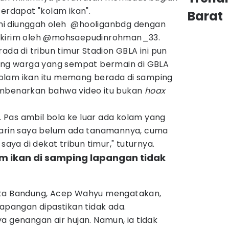
terdapat "kolam ikan".
Barat
 ini diunggah oleh @hooliganbdg dengan
ikirim oleh @mohsaepudinrohman_33.
ada di tribun timur Stadion GBLA ini pun
rang warga yang sempat bermain di GBLA
, kolam ikan itu memang berada di samping
embenarkan bahwa video itu bukan
hoax
a. Pas ambil bola ke luar ada kolam yang
marin saya belum ada tanamannya, cuma
saya di dekat tribun timur," tuturnya.
am ikan di samping lapangan tidak
ota Bandung, Acep Wahyu mengatakan,
lapangan dipastikan tidak ada.
a genangan air hujan. Namun, ia tidak