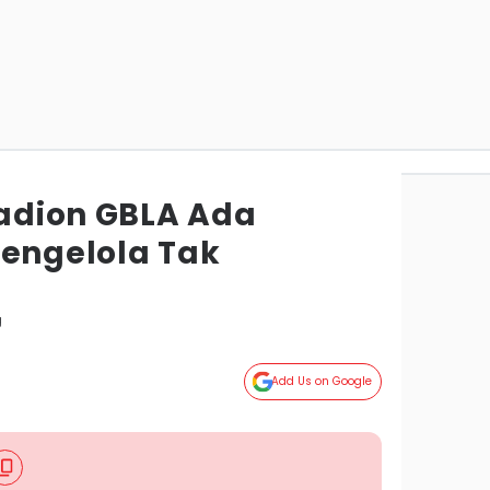
tadion GBLA Ada
Pengelola Tak
g
Add Us on Google