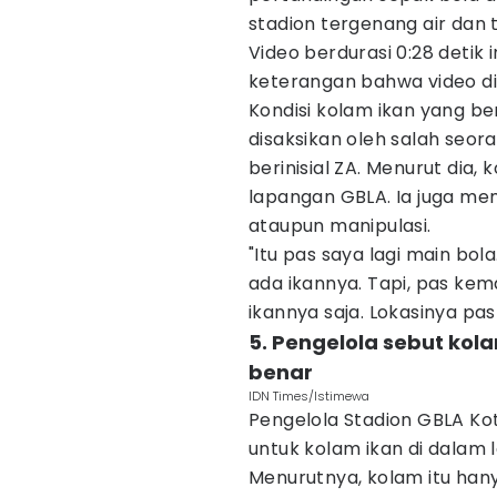
stadion tergenang air dan 
Video berdurasi 0:28 detik
keterangan bahwa video d
Kondisi kolam ikan yang ber
disaksikan oleh salah seo
berinisial ZA. Menurut dia
lapangan GBLA. Ia juga m
ataupun manipulasi.
"Itu pas saya lagi main bol
ada ikannya. Tapi, pas ke
ikannya saja. Lokasinya pas 
5. Pengelola sebut kol
benar
IDN Times/Istimewa
Pengelola Stadion GBLA K
untuk kolam ikan di dalam 
Menurutnya, kolam itu hany