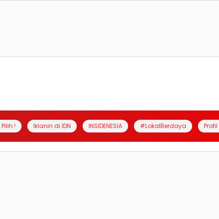
Pilih !
Iklanin di IDN
INSIDENESIA
#LokalBerdaya
Profi