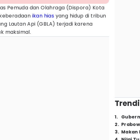
nas Pemuda dan Olahraga (Dispora) Kota
 keberadaan
ikan hias
yang hidup di tribun
ng Lautan Api (GBLA) terjadi karena
ak maksimal.
Trendi
1
.
Gubern
2
.
Prabow
3
.
Makan B
4
.
Nilai T