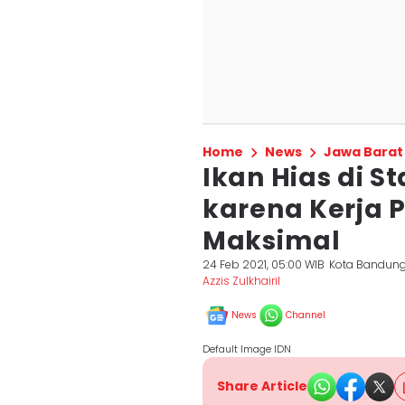
Home
News
Jawa Barat
Ikan Hias di S
karena Kerja 
Maksimal
24 Feb 2021, 05:00 WIB
Kota Bandun
Azzis Zulkhairil
News
Channel
Default Image IDN
Share Article