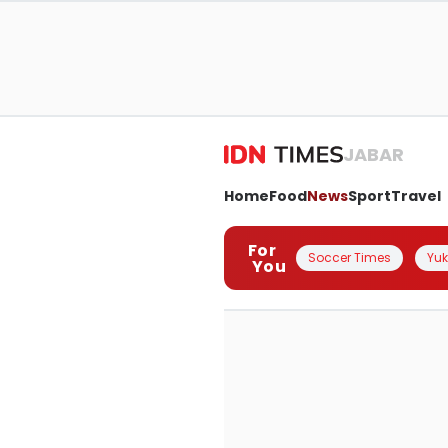
JABAR
Home
Food
News
Sport
Travel
For
Soccer Times
Yuk 
You