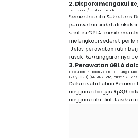
2. Dispora mengakui ke
Twitter.com/dedihermayadi
Sementara itu Sekretaris D
perawatan sudah dilakuka
saat ini GBLA masih mem
melengkapi sederet perle
"Jelas perawatan rutin be
rusak,
kan
anggarannya belu
3. Perawatan GBLA dal
Foto udara Stadion Gelora Bandung Lauta
(2/7/2020) (ANTARA Foto/Raisan Al Faris
Dalam satu tahun Pemerin
anggaran hingga Rp3,9 mil
anggaran itu dialokasikan 