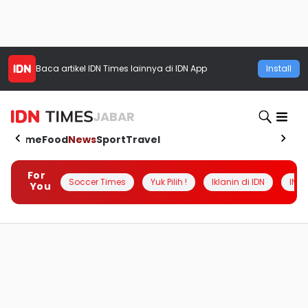
Baca artikel
IDN Times
lainnya di IDN App
Install
JABAR
Home
Food
News
Sport
Travel
For
Soccer Times
Yuk Pilih !
Iklanin di IDN
INSI
You