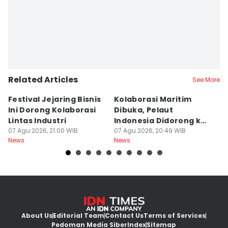
Yogi Pasha
Related Articles
See More
Festival Jejaring Bisnis
Kolaborasi Maritim
M
Ini Dorong Kolaborasi
Dibuka, Pelaut
D
Lintas Industri
Indonesia Didorong ke
J
07 Agu 2026, 21:00 WIB
Pasar Global
07 Agu 2026, 20:49 WIB
07
News
News
Ne
About Us
Editorial Team
Contact Us
Terms of Services
Pedoman Media Siber
Index
Sitemap