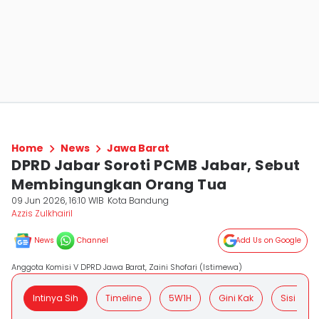
Home
News
Jawa Barat
DPRD Jabar Soroti PCMB Jabar, Sebut
Membingungkan Orang Tua
09 Jun 2026, 16:10 WIB
Kota Bandung
Azzis Zulkhairil
News
Channel
Add Us on Google
Anggota Komisi V DPRD Jawa Barat, Zaini Shofari (Istimewa)
Intinya Sih
Timeline
5W1H
Gini Kak
Sisi Posit