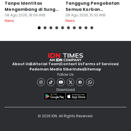
Tanpa Identitas
Tanggung Pengobatan
K
Mengambang di Sungai
Semua Korban
P
Cibatu
08 Agu 2026, 18:09 WIB
Kekerasan dan Begal
08 Agu 2026, 15:33 WIB
P
08
News
News
Ne
About Us
Editorial Team
Contact Us
Terms of Services
Pedoman Media Siber
Index
Sitemap
Follow Us
Download
© 2026 IDN. All Rights Reserved.