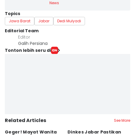
News
Topics
Jawa Barat
Jabar
Dedi Mulyadi
Editorial Team
Editor
Galih Persiana
Tonton lebih seru di
Related Articles
See More
Geger! Mayat Wanita
Dinkes Jabar Pastikan
J