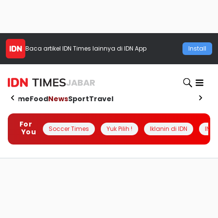
Baca artikel
IDN Times
lainnya di IDN App
Install
JABAR
Home
Food
News
Sport
Travel
For
Soccer Times
Yuk Pilih !
Iklanin di IDN
INSI
You