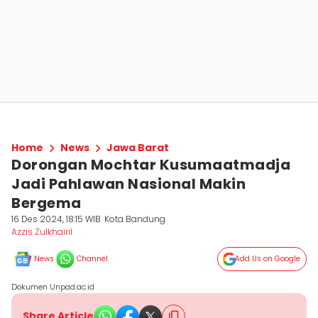
Home
News
Jawa Barat
Dorongan Mochtar Kusumaatmadja
Jadi Pahlawan Nasional Makin
Bergema
16 Des 2024, 18:15 WIB
Kota Bandung
Azzis Zulkhairil
News
Channel
Add Us on Google
Dokumen Unpad.ac.id
Share Article