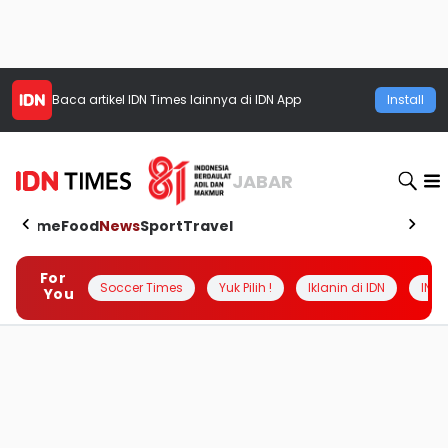
Baca artikel
IDN Times
lainnya di IDN App
Install
JABAR
Home
Food
News
Sport
Travel
For
Soccer Times
Yuk Pilih !
Iklanin di IDN
INSI
You