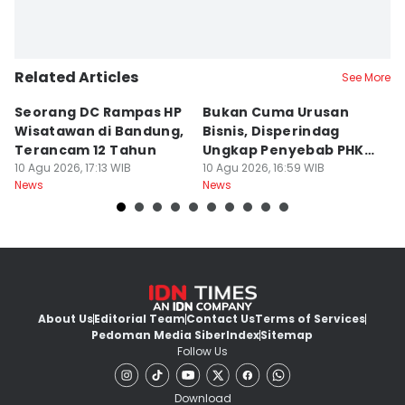
Related Articles
See More
Seorang DC Rampas HP
Bukan Cuma Urusan
J
Wisatawan di Bandung,
Bisnis, Disperindag
K
Terancam 12 Tahun
Ungkap Penyebab PHK
L
10 Agu 2026, 17:13 WIB
Industri di Jabar
10 Agu 2026, 16:59 WIB
M
10
News
News
Ne
About Us
Editorial Team
Contact Us
Terms of Services
Pedoman Media Siber
Index
Sitemap
Follow Us
Download