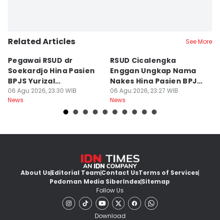
Related Articles
See More
Pegawai RSUD dr
RSUD Cicalengka
P
Soekardjo Hina Pasien
Enggan Ungkap Nama
M
BPJS Yurizal
Nakes Hina Pasien BPJS
D
Mengundurkan Diri
06 Agu 2026, 23:30 WIB
Yurizal
06 Agu 2026, 23:27 WIB
T
06
News
News
Ne
About Us
Editorial Team
Contact Us
Terms of Services
Pedoman Media Siber
Index
Sitemap
Follow Us
Download