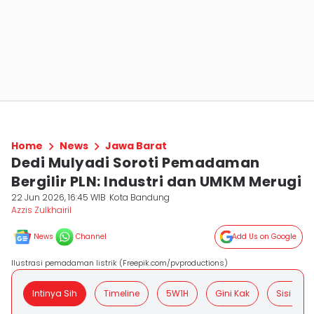
Home
News
Jawa Barat
Dedi Mulyadi Soroti Pemadaman
Bergilir PLN: Industri dan UMKM Merugi
22 Jun 2026, 16:45 WIB
Kota Bandung
Azzis Zulkhairil
News
Channel
Add Us on Google
Ilustrasi pemadaman listrik (Freepik.com/pvproductions)
Intinya Sih
Timeline
5W1H
Gini Kak
Sisi Posit