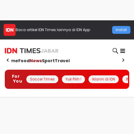
Baca artikel
IDN Times
lainnya di IDN App
Install
JABAR
Home
Food
News
Sport
Travel
For
Soccer Times
Yuk Pilih !
Iklanin di IDN
INSI
You