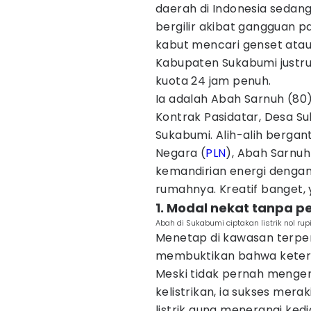
daerah di Indonesia sedan
bergilir akibat gangguan p
kabut mencari genset atau 
Kabupaten Sukabumi justru 
kuota 24 jam penuh.
Ia adalah Abah Sarnuh (80)
Kontrak Pasidatar, Desa S
Sukabumi. Alih-alih bergan
Negara (
PLN
), Abah Sarnu
kemandirian energi dengan
rumahnya. Kreatif banget, 
1. Modal nekat tanpa pe
Abah di Sukabumi ciptakan listrik nol rup
Menetap di kawasan terpen
membuktikan bahwa keterb
Meski tidak pernah menge
kelistrikan, ia sukses mera
listrik guna menerangi ke