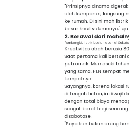
"Prinsipnya dinamo digerak
oleh kumparan, langsung me
ke rumah. Di sini mah listri
besar kecil volumenya," uj
2. Berawal dari mahaln
Pembangkit listrik buatan abah di Sukab
Kreativitas abah berusia 80
Saat pertama kali bertani
petromak. Memasuki tahun 
yang sama, PLN sempat me
tempatnya.
Sayangnya, karena lokasi 
di tengah hutan, ia diwajib
dengan total biaya mencapa
sangat berat bagi seorang p
disabotase.
"Saya kan bukan orang berga