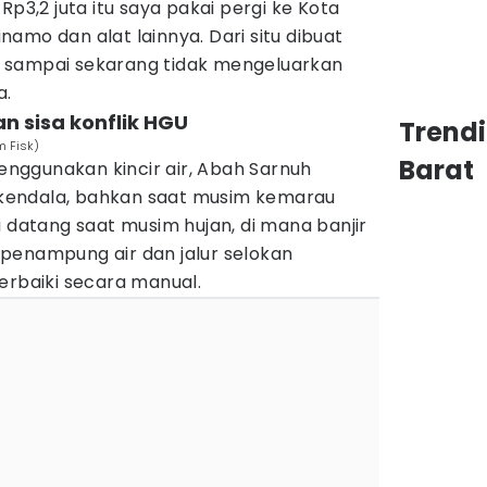
Rp3,2 juta itu saya pakai pergi ke Kota
amo dan alat lainnya. Dari situ dibuat
lah sampai sekarang tidak mengeluarkan
a.
an sisa konflik HGU
Trend
m Fisk)
Barat
nggunakan kincir air, Abah Sarnuh
kendala, bahkan saat musim kemarau
u datang saat musim hujan, di mana banjir
penampung air dan jalur selokan
erbaiki secara manual.