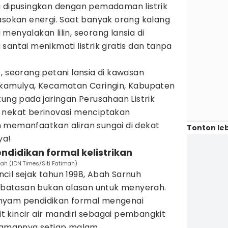
g dipusingkan dengan pemadaman listrik
asokan energi. Saat banyak orang kalang
menyalakan lilin, seorang lansia di
santai menikmati listrik gratis dan tanpa
, seorang petani lansia di kawasan
ukamulya, Kecamatan Caringin, Kabupaten
tung pada jaringan Perusahaan Listrik
h nekat berinovasi menciptakan
 memanfaatkan aliran sungai di dekat
Tonton leb
ya!
ndidikan formal kelistrikan
iah (IDN Times/Siti Fatimah)
cil sejak tahun 1998, Abah Sarnuh
atasan bukan alasan untuk menyerah.
nyam pendidikan formal mengenai
kit kincir air mandiri sebagai pembangkit
diamannya setiap malam.