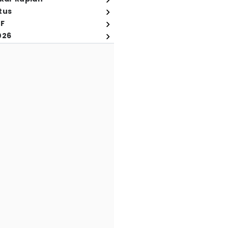
tus
FF
026