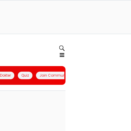
l Dokter
Quiz
Join Community