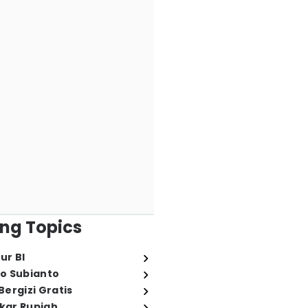
ng Topics
ur BI
o Subianto
ergizi Gratis
ukar Rupiah