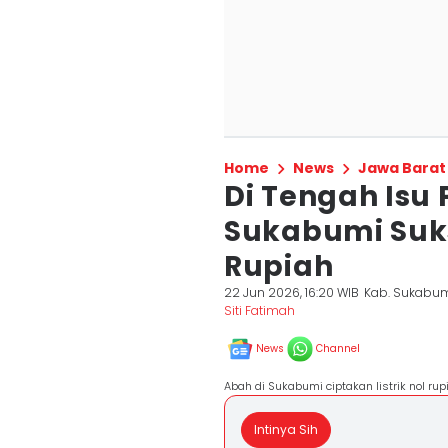
Home
News
Jawa Barat
Di Tengah Is
Sukabumi Sukse
Rupiah
22 Jun 2026, 16:20 WIB
Kab. Sukabu
Siti Fatimah
News
Channel
Abah di Sukabumi ciptakan listrik nol rup
Intinya Sih