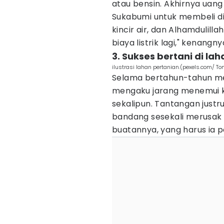
atau bensin. Akhirnya uang 
Sukabumi untuk membeli din
kincir air, dan Alhamdulil
biaya listrik lagi," kenangny
3. Sukses bertani di lah
ilustrasi lahan pertanian.(pexels.com/ To
Selama bertahun-tahun me
mengaku jarang menemui 
sekalipun. Tantangan justr
bandang sesekali merusak 
buatannya, yang harus ia p