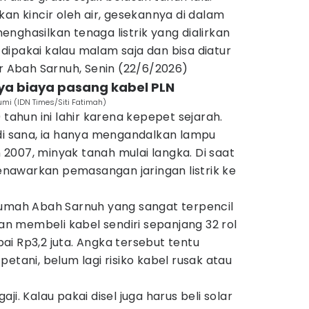
kan kincir oleh air, gesekannya di dalam
nghasilkan tenaga listrik yang dialirkan
k dipakai kalau malam saja dan bisa diatur
ar Abah Sarnuh, Senin (22/6/2026)
ya biaya pasang kabel PLN
umi (IDN Times/Siti Fatimah)
 tahun ini lahir karena kepepet sejarah.
 di sana, ia hanya mengandalkan lampu
2007, minyak tanah mulai langka. Di saat
nawarkan pemasangan jaringan listrik ke
rumah Abah Sarnuh yang sangat terpencil
kan membeli kabel sendiri sepanjang 32 rol
i Rp3,2 juta. Angka tersebut tentu
etani, belum lagi risiko kabel rusak atau
ji. Kalau pakai disel juga harus beli solar