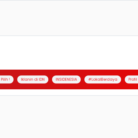
Pilih !
Iklanin di IDN
INSIDENESIA
#LokalBerdaya
Profi