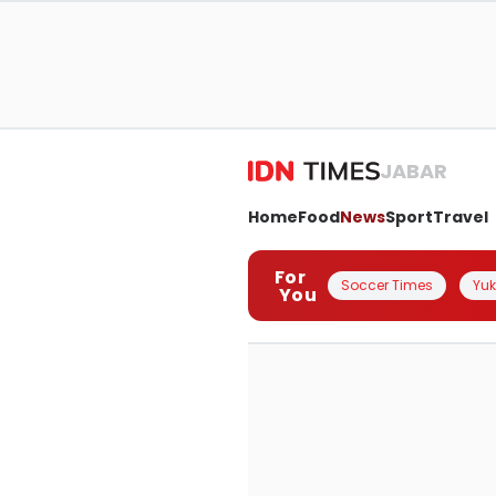
JABAR
Home
Food
News
Sport
Travel
For
Soccer Times
Yuk 
You