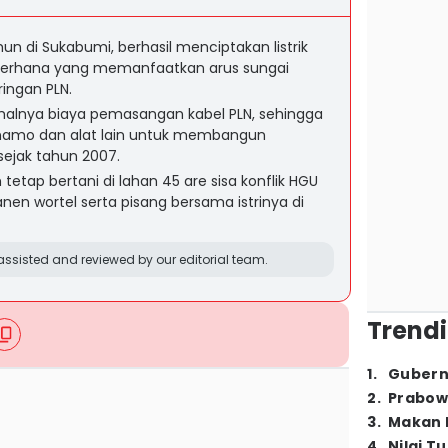
un di Sukabumi, berhasil menciptakan listrik
sederhana yang memanfaatkan arus sungai
ingan PLN.
mahalnya biaya pemasangan kabel PLN, sehingga
namo dan alat lain untuk membangun
 sejak tahun 2007.
 tetap bertani di lahan 45 are sisa konflik HGU
anen wortel serta pisang bersama istrinya di
ssisted and reviewed by our editorial team.
Trendi
1
.
Gubern
2
.
Prabow
3
.
Makan B
4
.
Nilai T