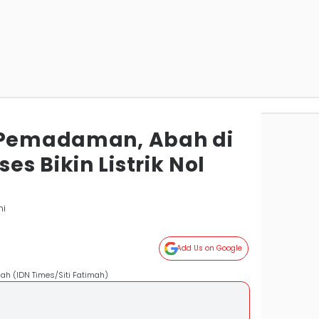
u Pemadaman, Abah di
s Bikin Listrik Nol
mi
Add Us on Google
iah (IDN Times/Siti Fatimah)