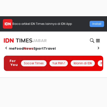
Baca artikel
IDN Times
lainnya di IDN App
Install
JABAR
Home
Food
News
Sport
Travel
For
Soccer Times
Yuk Pilih !
Iklanin di IDN
INSI
You