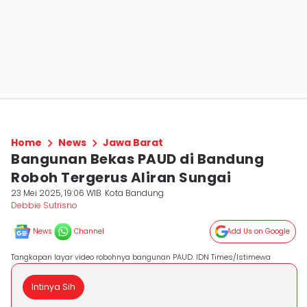
Home
News
Jawa Barat
Bangunan Bekas PAUD di Bandung
Roboh Tergerus Aliran Sungai
23 Mei 2025, 19:06 WIB
Kota Bandung
Debbie Sutrisno
News
Channel
Add Us on Google
Tangkapan layar video robohnya bangunan PAUD. IDN Times/Istimewa
Intinya Sih