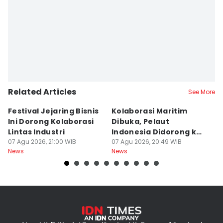
Editor
Debbie Sutrisno
Related Articles
See More
Festival Jejaring Bisnis
Kolaborasi Maritim
M
Ini Dorong Kolaborasi
Dibuka, Pelaut
D
Lintas Industri
Indonesia Didorong ke
J
07 Agu 2026, 21:00 WIB
Pasar Global
07 Agu 2026, 20:49 WIB
07
News
News
Ne