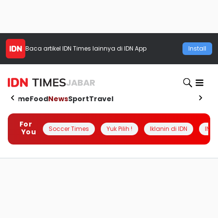
Baca artikel
IDN Times
lainnya di IDN App
Install
JABAR
Home
Food
News
Sport
Travel
For
Soccer Times
Yuk Pilih !
Iklanin di IDN
INSI
You