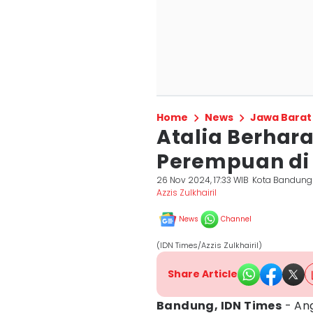
Home
News
Jawa Barat
Atalia Berhar
Perempuan di 
26 Nov 2024, 17:33 WIB
Kota Bandung
Azzis Zulkhairil
News
Channel
(IDN Times/Azzis Zulkhairil)
Share Article
Bandung, IDN Times
- Ang