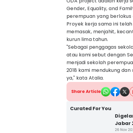
ODA project adalah kerja 
Gender, Equality, and Fami
perempuan yang berlokus 
Proyek kerja sama ini tela
memasak, menjahit, kecant
kurun lima tahun.
"Sebagai penggagas sekola
atau kami sebut dengan S
menjadi sekolah perempuan
2018 kami mendukung dan
ya," kata Atalia.
Share Article
Curated For You
Digela
Jabar 
26 Nov 202