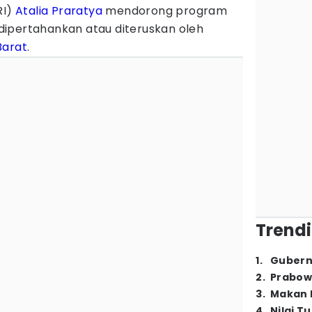
RI)
Atalia Praratya
mendorong program
ipertahankan atau diteruskan oleh
Barat
.
Trendi
1
.
Gubern
2
.
Prabow
3
.
Makan B
4
.
Nilai T