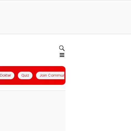
l Dokter
Quiz
Join Community