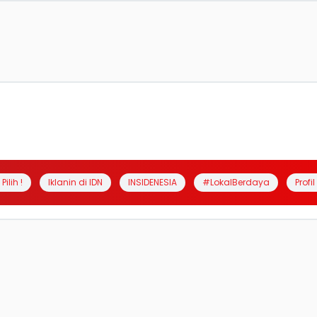
Pilih !
Iklanin di IDN
INSIDENESIA
#LokalBerdaya
Profi