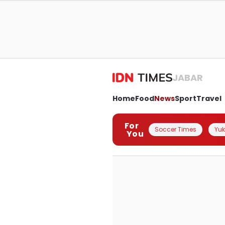
JABAR
Home
Food
News
Sport
Travel
For
Soccer Times
Yuk 
You