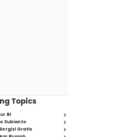
ng Topics
ur BI
o Subianto
ergizi Gratis
ukar Rupiah