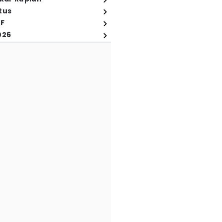
tus
FF
026