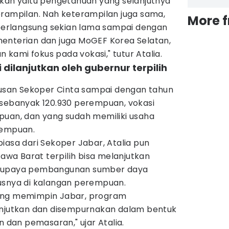
ikan yaitu pengetahuan yang selanjutnya
erampilan. Nah keterampilan juga sama,
More 
h berlangsung sekian lama sampai dengan
kementerian dan juga MoGEF Korea Selatan,
ami fokus pada vokasi," tutur Atalia.
 dilanjutkan oleh gubernur terpilih
ulusan Sekoper Cinta sampai dengan tahun
 sebanyak 120.930 perempuan, vokasi
puan, dan yang sudah memiliki usaha
rempuan.
iasa dari Sekoper Jabar, Atalia pun
a Barat terpilih bisa melanjutkan
i upaya pembangunan sumber daya
usnya di kalangan perempuan.
ang memimpin Jabar, program
anjutkan dan disempurnakan dalam bentuk
dan pemasaran," ujar Atalia.