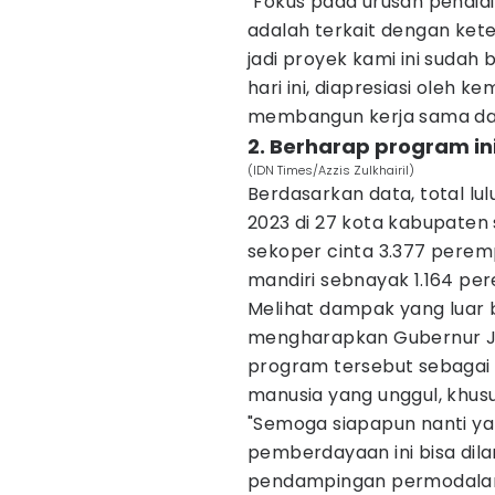
"Fokus pada urusan pendid
adalah terkait dengan ket
jadi proyek kami ini suda
hari ini, diapresiasi oleh 
membangun kerja sama dan k
2. Berharap program ini
(IDN Times/Azzis Zulkhairil)
Berdasarkan data, total l
2023 di 27 kota kabupaten
sekoper cinta 3.377 perem
mandiri sebnayak 1.164 pe
Melihat dampak yang luar b
mengharapkan Gubernur Jaw
program tersebut sebaga
manusia yang unggul, khus
"Semoga siapapun nanti y
pemberdayaan ini bisa dil
pendampingan permodalan 