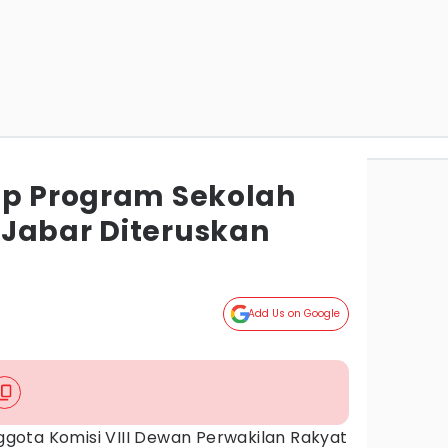
ap Program Sekolah
Jabar Diteruskan
Add Us on Google
gota Komisi VIII Dewan Perwakilan Rakyat