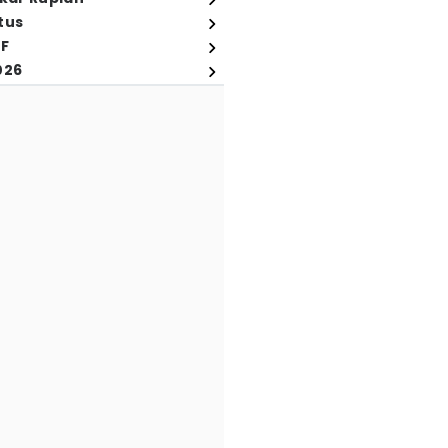
tus
FF
026