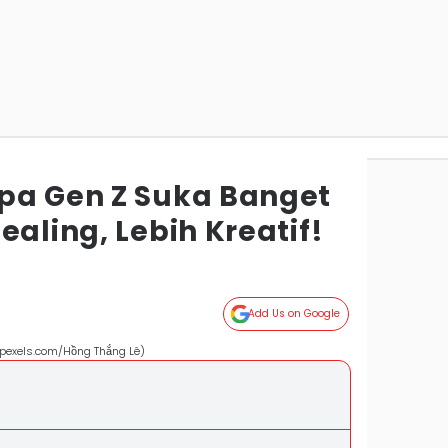
pa Gen Z Suka Banget
ealing, Lebih Kreatif!
Add Us on Google
 (pexels.com/Hồng Thắng Lê)