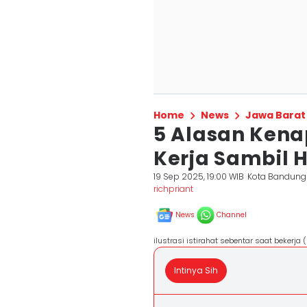
Home
News
Jawa Barat
5 Alasan Kena
Kerja Sambil H
19 Sep 2025, 19:00 WIB
Kota Bandung
richpriant
News
Channel
ilustrasi istirahat sebentar saat bekerja
Intinya Sih