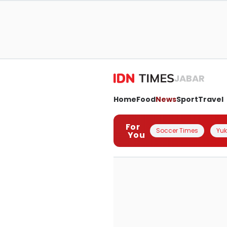
JABAR
Home
Food
News
Sport
Travel
For
Soccer Times
Yuk 
You