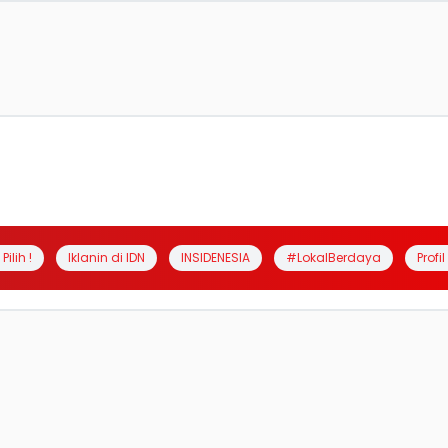
Pilih !
Iklanin di IDN
INSIDENESIA
#LokalBerdaya
Profi