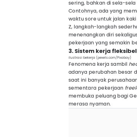
sering, bahkan di sela-sela
Contohnya, ada yang memil
waktu sore untuk jalan ka
Z, langkah-langkah sederhan
menenangkan diri sekaligu
pekerjaan yang semakin be
3. Sistem kerja fleksib
ilustrasi bekerja (pexels.com/Pixabay)
Fenomena kerja sambil
hea
adanya perubahan besar 
saat ini banyak perusaha
sementara pekerjaan
free
membuka peluang bagi Gen
merasa nyaman.