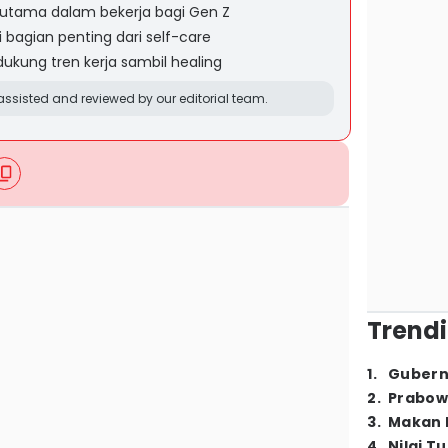
 utama dalam bekerja bagi Gen Z
 bagian penting dari self-care
dukung tren kerja sambil healing
ssisted and reviewed by our editorial team.
Trendi
1
.
Gubern
2
.
Prabow
3
.
Makan B
4
.
Nilai T