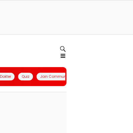
l Dokter
Quiz
Join Community