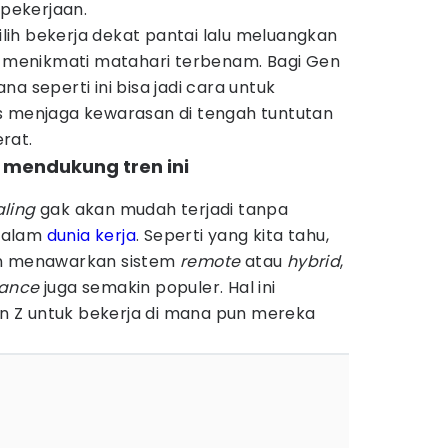
 pekerjaan.
ih bekerja dekat pantai lalu meluangkan
ki menikmati matahari terbenam. Bagi Gen
a seperti ini bisa jadi cara untuk
s menjaga kewarasan di tengah tuntutan
rat.
el mendukung tren ini
ling
gak akan mudah terjadi tanpa
dalam
dunia kerja
. Seperti yang kita tahu,
an menawarkan sistem
remote
atau
hybrid
,
lance
juga semakin populer. Hal ini
 Z untuk bekerja di mana pun mereka