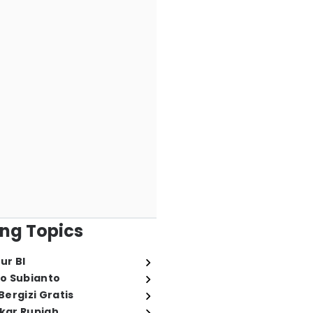
ng Topics
ur BI
o Subianto
ergizi Gratis
ukar Rupiah